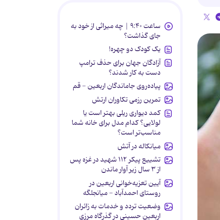
ساعت ۹:۴۰ | چه میراثی از خود به
جای گذاشت؟
یک کودک دو چهره!
آزادگان جهان برای حذف ترامپ
دست به کار شدند؟
پیاده‌روی جاماندگان اربعین - قم
تمرین رزمی تکاوران ارتش
کمد دیواری ریلی بهتر است یا
لولایی؟ کدام مدل برای خانه شما
مناسب‌تر است؟
میانکاله در آتش
تشییع پیکر ۱۱۲ شهید در غزه پس
از ۳ سال زیر آوار ماندن
آیین تعزیه‌خوانی اربعین در
روستای احمدآباد - میانجلگه
وضعیت تردد و خدمات به زائران
اربعین حسینی در گذرگاه مرزی