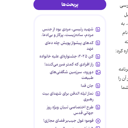
پربحث‌ها
ترسی
یل
 به
شهید رئیسی، مردی بود از جنس
ام
مردم، ساده‌زیست، پرکار و بی‌ادعا.
ه
کدهای پیشواز پویش چله دعای
عهد
ه کرد:
کن ۲۰۲۵؛ جشنواره‌ای علیه خانواده
راز افرادی که کمتر ضرر می‌کنند!
نامه
دورود، سرزمین شگفتی‌های
طبیعت
ن را
جان فدا
شما
نماز لیله الدفن برای شهدای بیت
رهبری
طرح اختصاصی تبیان ویژه روز
جهانی قدس
فومو؛ غول جیب‌بر فضای مجازی!