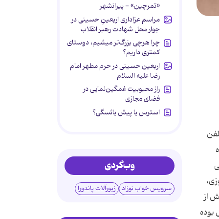
«تمرچین» - پیرانشهر
مراسم عزاداری اربعینِ حسینی در
جوار محل شهادت رهبر انقلاب
چرا هرچی بزرگ‌تر میشیم، دوستای
کمتری داریم؟
اربعین حسینی در حرم مطهر امام
رضا علیه السلام
راز محبوبیت غمگین‌نمایی در
فضای مجازی
استرس یا پیش یائسگی؟
لفن
ه
وب‌گردی
ی
زی،
سرویس خواب نوزاد
زیورآلات پاندورا
ش از
 بوده