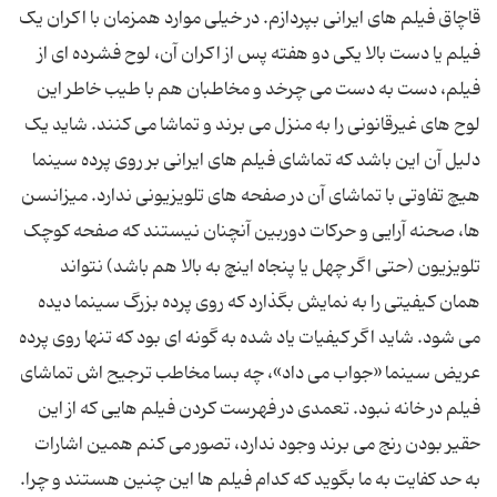
قاچاق فیلم های ایرانی بپردازم. در خیلی موارد همزمان با اکران یک
فیلم یا دست بالا یکی دو هفته پس از اکران آن، لوح فشرده ای از
فیلم، دست به دست می چرخد و مخاطبان هم با طیب خاطر این
لوح های غیرقانونی را به منزل می برند و تماشا می کنند. شاید یک
دلیل آن این باشد که تماشای فیلم های ایرانی بر روی پرده سینما
هیچ تفاوتی با تماشای آن در صفحه های تلویزیونی ندارد. میزانسن
ها، صحنه آرایی و حرکات دوربین آنچنان نیستند که صفحه کوچک
تلویزیون (حتی اگر چهل یا پنجاه اینچ به بالا هم باشد) نتواند
همان کیفیتی را به نمایش بگذارد که روی پرده بزرگ سینما دیده
می شود. شاید اگر کیفیات یاد شده به گونه ای بود که تنها روی پرده
عریض سینما «جواب می داد»، چه بسا مخاطب ترجیح اش تماشای
فیلم در خانه نبود. تعمدی در فهرست کردن فیلم هایی که از این
حقیر بودن رنج می برند وجود ندارد، تصور می کنم همین اشارات
به حد کفایت به ما بگوید که کدام فیلم ها این چنین هستند و چرا.