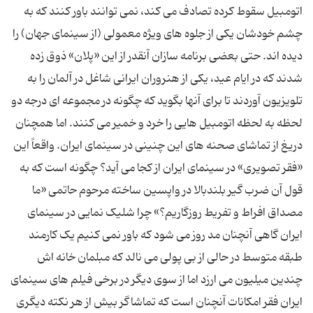
اتومبیل سقوط کرده تصادف می کند، نمی توانند باور کنند که به
چشم خودشان یکی از جلوه های ویژه معمولی (از سینمای جهان) را
دیده اند. حتی بعضی برنامه سازان آنقدر از این «پلان» ذوق زده
شدند که در ایام عید، یکی از هنروران ایرانی شاغل در آلمان را به
تلویزیون آوردند تا برای آنها بگوید که چگونه در مجموعه ای درجه دو
لحظه به لحظه اتومبیل هایی را خرد و خمیر می کنند. اما همچنان
دریغ از تماشای صحنه های این چنینی در سینمای ایران. واقعاً این
«فقر تصویری» در سینمای ایران از کجا می آید؟ چگونه است که به
قول آن ضرب گیر بلندبالا در واپسین ساخته مرحوم حاتمی «ما
مصداق افراط و تفریط روزگاریم؟» چرا شلیک نمایی در سینمای
ایران گاهی آنچنان مد روز می شود که باور نمی کنیم یک کارمند
طبقه متوسط در حالی از بی پولی می نالد که مبلمان خانه اش
چندین میلیون می ارزد اما از سوی دیگر در برخی فیلم های سینمای
ایران فقر امکانات آنچنان است که تماشاگر بیش از هر نکته دیگری