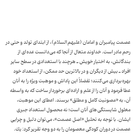
عصمت پيامبران و امامان (علیهم السلام) ، از ابتداى تولد و حتى در
رحم مادر است. خداوند متعال از آنجا كه مى دانست عده اى از
بندگانش، به اختيار خويش ـ هرچند با استعدادى در سطح ساير
افراد ـ بيش از ديگران و در بالاترين حد ممكن، از استعداد خود
بهره بردارى مى كنند؛ تفضلاً اين پاداش و موهبت ويژه را به آنان
عطا فرمود و آنان را از علم و اراده اى برخوردار ساخت كه به واسطه
آن، به «مصونيت كامل و مطلق» برسند. اعطاى اين موهبت،
معلول شايستگى هاى آنان است؛ نه محصول استعداد جبرى
ايشان. با توجه به تحليل «اصل عصمت»، مى توان دليل و چرايى
عصمت در دوران كودكى معصومان را به دو وجه تقرير كرد: يك.