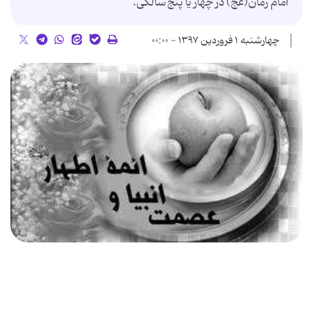
امام زمان(عج) در چهار يا پنج سالگى.
چهارشنبه ۱ فروردین ۱۳۹۷ - ۰۰:۰۰