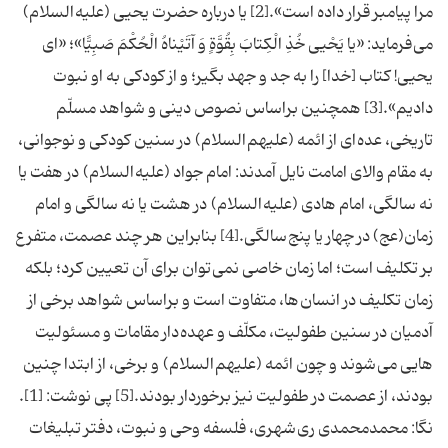
مرا پيامبر قرار داده است».[2] يا درباره حضرت يحيى (علیه السلام)
مى فرمايد: «يا يَحْيى خُذِ الْكِتابَ بِقُوَّةٍ وَ آتَيْناهُ الْحُكْمَ صَبِيًّا»؛ «اى
يحيى! كتاب [خدا] را به جد و جهد بگير؛ و از كودكى به او نبوت
داديم».[3] همچنين براساس نصوص دينى و شواهد مسلّم
تاريخى، عده اى از ائمه (علیهم السلام) در سنين كودكى و نوجوانى،
به مقام والاى امامت نايل آمدند: امام جواد (علیه السلام) در هفت يا
نه سالگى، امام هادى (علیه السلام) در هشت يا نه سالگى و امام
زمان(عج) در چهار يا پنج سالگى.[4] بنابراين هر چند عصمت، متفرع
بر تكليف است؛ اما زمان خاصى نمى توان براى آن تعيين كرد؛ بلكه
زمان تكليف در انسان ها، متفاوت است و براساس شواهد برخى از
آدميان در سنين طفوليت، مكلّف و عهده دار مقامات و مسئوليت
هايى مى شوند و چون ائمه (علیهم السلام) و برخى، از ابتدا چنين
بودند، از عصمت در طفوليت نيز برخوردار بودند.[5] پی نوشت: [1].
نگا: محمدمحمدى رى شهرى، فلسفه وحى و نبوت، دفتر تبليغات