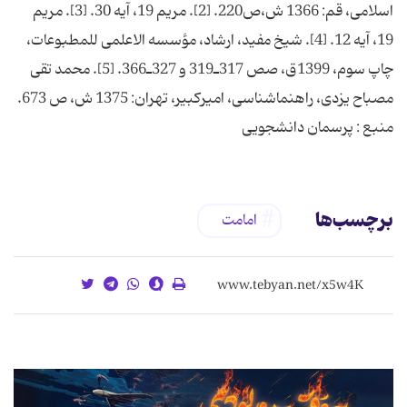
اسلامى، قم: 1366 ش،ص220. [2]. مريم 19، آيه 30. [3]. مريم
19، آيه 12. [4]. شيخ مفيد، ارشاد، مؤسسه الاعلمى للمطبوعات،
چاپ سوم، 1399ق، صص 317ـ319 و 327ـ366. [5]. محمد تقى
مصباح يزدى، راهنماشناسى، اميركبير، تهران: 1375 ش، ص 673.
منبع : پرسمان دانشجویی
برچسب‌ها
امامت