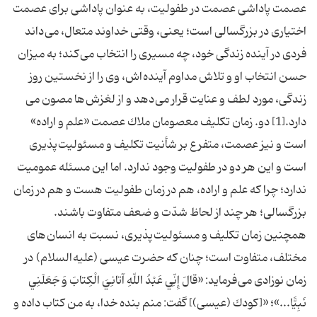
عصمت پاداشى عصمت در طفوليت، به عنوان پاداشى براى عصمت
اختيارى در بزرگسالى است؛ يعنى، وقتى خداوند متعال، مى داند
فردى در آينده زندگى خود، چه مسيرى را انتخاب مى كند؛ به ميزان
حسن انتخاب او و تلاش مداوم آينده اش، وى را از نخستين روز
زندگى، مورد لطف و عنايت قرار مى دهد و از لغزش ها مصون مى
دارد.[1] دو. زمان تكليف معصومان ملاك عصمت «علم و اراده»
است و نيز عصمت، متفرع بر شأنيت تكليف و مسئوليت پذيرى
است و اين هر دو در طفوليت وجود ندارد. اما اين مسئله عموميت
ندارد؛ چرا كه علم و اراده، هم در زمان طفوليت هست و هم در زمان
بزرگسالى؛ هر چند از لحاظ شدّت و ضعف متفاوت باشند.
همچنين زمان تكليف و مسئوليت پذيرى، نسبت به انسان هاى
مختلف، متفاوت است؛ چنان كه حضرت عيسى (علیه السلام) در
زمان نوزادى مى فرمايد: «قالَ إِنِّي عَبْدُ اللّهِ آتانِيَ الْكِتابَ وَ جَعَلَنِي
نَبِيًّا...»؛ «[كودك (عيسى)] گفت: منم بنده خدا، به من كتاب داده و