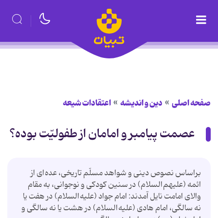
صفحه اصلی
دین و اندیشه
اعتقادات شیعه
عصمت پیامبر و امامان از طفوليّت بوده؟
براساس نصوص دينى و شواهد مسلّم تاريخى، عده اى از
ائمه (علیهم السلام) در سنين كودكى و نوجوانى، به مقام
والاى امامت نايل آمدند: امام جواد (علیه السلام) در هفت يا
نه سالگى، امام هادى (علیه السلام) در هشت يا نه سالگى و