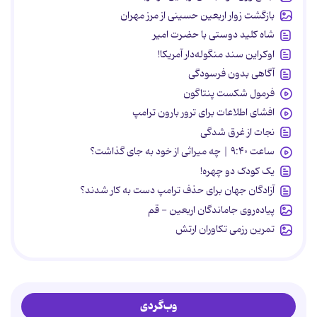
بازگشت زوار اربعین حسینی از مرز مهران
شاه کلید دوستی با حضرت امیر
اوکراین سند منگوله‌دار آمریکا!
آگاهی بدون فرسودگی
فرمول شکست پنتاگون
افشای اطلاعات برای ترور بارون ترامپ
نجات از غرق شدگی
ساعت ۹:۴۰ | چه میراثی از خود به جای گذاشت؟
یک کودک دو چهره!
آزادگان جهان برای حذف ترامپ دست به کار شدند؟
پیاده‌روی جاماندگان اربعین - قم
تمرین رزمی تکاوران ارتش
وب‌گردی