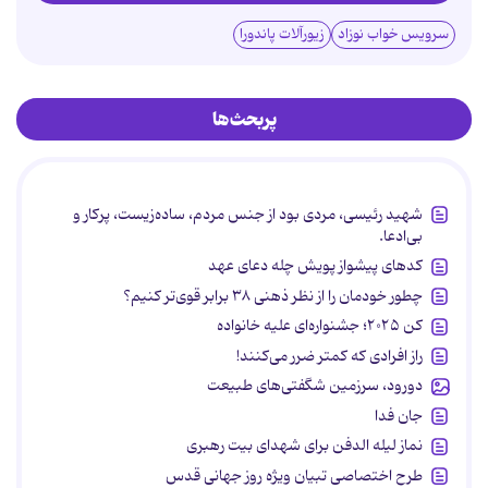
سرویس خواب نوزاد
زیورآلات پاندورا
پربحث‌ها
شهید رئیسی، مردی بود از جنس مردم، ساده‌زیست، پرکار و
بی‌ادعا.
کدهای پیشواز پویش چله دعای عهد
چطور خودمان را از نظر ذهنی ۳۸ برابر قوی‌تر کنیم؟
کن ۲۰۲۵؛ جشنواره‌ای علیه خانواده
راز افرادی که کمتر ضرر می‌کنند!
دورود، سرزمین شگفتی‌های طبیعت
جان فدا
نماز لیله الدفن برای شهدای بیت رهبری
طرح اختصاصی تبیان ویژه روز جهانی قدس