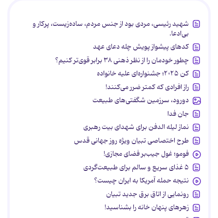
شهید رئیسی، مردی بود از جنس مردم، ساده‌زیست، پرکار و
بی‌ادعا.
کدهای پیشواز پویش چله دعای عهد
چطور خودمان را از نظر ذهنی ۳۸ برابر قوی‌تر کنیم؟
کن ۲۰۲۵؛ جشنواره‌ای علیه خانواده
راز افرادی که کمتر ضرر می‌کنند!
دورود، سرزمین شگفتی‌های طبیعت
جان فدا
نماز لیله الدفن برای شهدای بیت رهبری
طرح اختصاصی تبیان ویژه روز جهانی قدس
فومو؛ غول جیب‌بر فضای مجازی!
۵ غذای سریع و سالم برای طبیعت‌گردی
نتیجه حمله آمریکا به ایران چیست؟
رونمایی از اتاق برق جدید تبیان
زهرهای پنهان خانه را بشناسید!