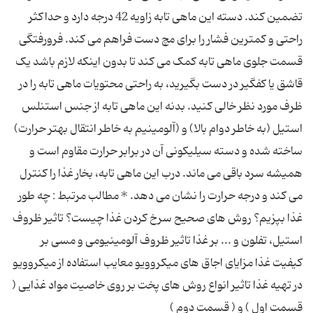
تضمین کند. دسته این ماهی تابه زاویه 42 درجه دارد و حداکثر
راحتی و کمترین فشار را برای مچ دست فراهم می کند. فرورفتگی
قسمت جلوی ماهی تابه کمک می کند تا بدون اینکه لازم باشد یک
قاشق یا کفگیر در دست بگیرید، به راحتی محتویات ماهی تابه را در
ظرف مورد نظر خالی کنید. بدنه این ماهی تابه از جنس استنلس
استیل (به خاطر دوام بالا) و (آلومینیم به خاطر انتقال بهتر حرارت)
ساخته شده و دسته سیلیکونی آن در برابر حرارت مقاوم است و
همیشه سرد باقی می ماند. درب این ماهی تابه، بخار غذا را کنترل
می کند و درجه حرارت را نشان می دهد. * مطالب مرتبط : چه طور
غذا بپزیم؟ روش های صحیح سرخ کردن غذا چیست؟ تاثیر ظروف
استیل، تفلون و ... بر غذا تاثیر ظروف آلومینیومی و مسی بر
کیفیت غذا مزایای اجاق های میکروویو معایب استفاده از میکروویو
در تهیه غذا تاثیر انواع روش های پخت بر روی خاصیت مواد غذایی (
قسمت اول ) و ( قسمت دوم )