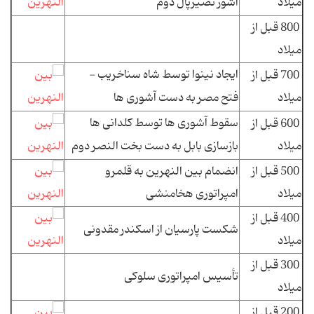
میلاد
آشور نصیرپال دوم
800 قبل از
میلاد
ایجاد نینوا توسط شاه سناخریب -
700 قبل از
میلاد
فتح مصر به دست آشوری ها
سقوط آشوری ها توسط کلدانی ها
600 قبل از
میلاد
بازسازی بابل به دست بخت النصر دوم
500 قبل از
انضمام بین النهرین به قلمرو
میلاد
امپراتوری هخامنشی
400 قبل از
شکست پارسیان از اسکندر مقدونی
میلاد
300 قبل از
تأسیس امپراتوری سلوکی
میلاد
200 قبل از