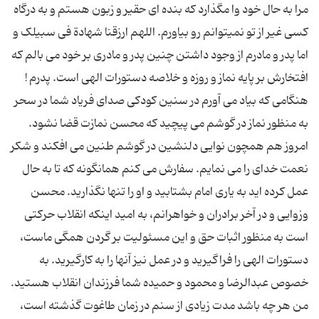
مرا به حال خود وا مگذارد که بنده اى حقیر و زبون هستم و به درگاه
کسى غیر از تو نمیتوانم رو بیاورم. اللهم ارزقنا شهادة فى سبیلک و
اما پدر و مادرم از وجود داشتن چنین پدر و مادرى بر خود مى بالم که
افتخارش بر پایه نماز و روزه و خلاصه دستورات الهى است. پدرم !
هنگامى که بیاد مى آورم در سنین کودکى صداى فریاد شما در سحر
به منظور نماز در گوشم مى پیچید که محسن نمازت قضا نشود.
امروز هم همچون نوایى دلنشین در گوشم طنین مى افکند و شکر
نعمت خداى را مى نمایم. سفارش مى کنم همانگونه که تا به حال
عمل کرده اید به یارى امام بشتابید و او را تنها نگذارید. محسن
وزوایی و در آخر برادران و خواهرانم، به امید اینکه انقلاب حرکتى
است به منظور اثبات حق و این مسئولیت بر گردن همگى ماست،
دستورات الهى را فراگیرید و در عمل نیز آنها را به کارگیرید. به
خصوص عبدالرضا و محمود و حمیده شما فرزندان انقلاب هستید.
من هر چه باشد مدت زیادى از سنم در زمان طاغوت گذشته است،