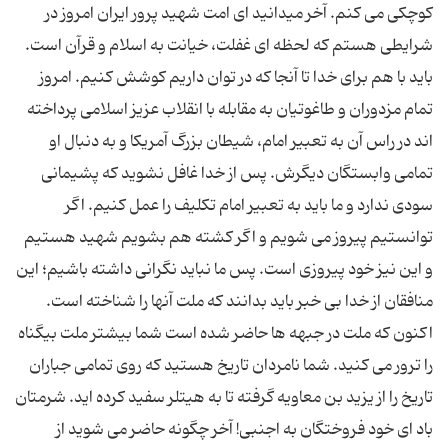
کوچکى مى کنم. آخر میدانید اى امت شهید پرور ایران امروز در
شرایطى هستم که لحظه اى غفلت، خیانت به اسلام و قرآن است.
باید با هم براى خدا تا آنجا که در توان داریم کوشش کنیم. امروز
تمام مزدوران و طاغوتیان به مقابله با انقلاب عزیز اسلامى پرداخته
اند در راس آن به تعبیر امام، شیطان بزرگ آمریکا و به دنبال او
تمامى وابستگان دیگرش. پس از خدا غافل نشوید که پشیمانى
سودى ندارد و ما باید به تعبیر امام تکلیف را عمل کنیم. اگر
توانستیم پیروز مى شویم و اگر کشته هم بشویم شهید هستیم
و این نیز خود پیروزى است. پس ما نباید نگرانى داشته باشیم؛ این
منافقان از خدا بى خبر باید بدانند که ملت آنها را شناخته است.
اکنون که ملت در جبهه ها حاضر شده است شما بیشتر ملت بیگناه
را ترور مى کنید. شما نامردان تاریخ هستید که روى تمامى جباران
تاریخ را از یزید بن معاویه گرفته تا به هیتلر سفید کرده اید. شرمتان
باد اى خود فروختگان به اجنبى! آخر چگونه حاضر مى شوید از