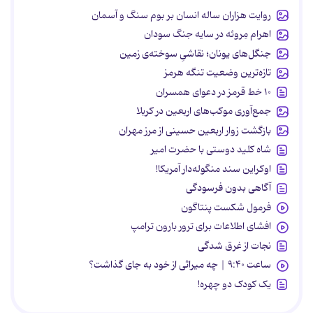
روایت هزاران ساله انسان بر بوم سنگ و آسمان
اهرام مِروئه در سایه جنگ سودان
جنگل‌های یونان؛ نقاشیِ سوخته‌ی زمین
تازه‌ترین وضعیت تنگه هرمز
۱۰ خط قرمز در دعوای همسران
جمع‌آوری موکب‌های اربعین در کربلا
بازگشت زوار اربعین حسینی از مرز مهران
شاه کلید دوستی با حضرت امیر
اوکراین سند منگوله‌دار آمریکا!
آگاهی بدون فرسودگی
فرمول شکست پنتاگون
افشای اطلاعات برای ترور بارون ترامپ
نجات از غرق شدگی
ساعت ۹:۴۰ | چه میراثی از خود به جای گذاشت؟
یک کودک دو چهره!