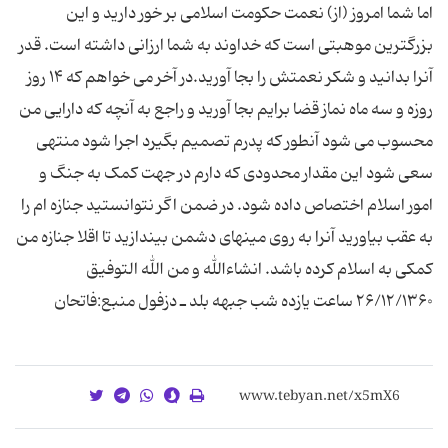
اما شما امروز (از) نعمت حکومت اسلامى بر خور دارید و این
بزرگترین موهبتى است که خداوند به شما ارزانى داشته است. قدر
آنرا بدانید و شکر نعمتش را بجا آورید.در آخر مى خواهم که ۱۴ روز
روزه و سه ماه نماز قضا برایم بجا آورید و راجع به آنچه که دارایى من
محسوب مى شود آنطور که پدرم تصمیم بگیرد اجرا شود منتهى
سعى شود این مقدار محدودى که دارم در جهت کمک به جنگ و
امور اسلام اختصاص داده شود. در ضمن اگر نتوانستید جنازه ام را
به عقب بیاورید آنرا به روى مینهاى دشمن بیندازید تا اقلا جنازه من
کمکى به اسلام کرده باشد. انشاءالله و من الله التوفیق
۲۶/۱۲/۱۳۶۰ ساعت یازده شب جبهه بلد ـ دزفول منبع:فاتحان