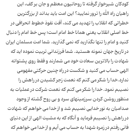
کودکان شیرخوار گرفته تا روحانیون معظم و جان بر کف، این
راهیان راه الله را ترور نمایید؟ این امت باید بداند از بزرگترین
خطراتى که انقلاب را تهدید مى کند، آفت نفوذ خطوط انحرافى در
خط اصلى انقلاب یعنى همانا خط امام است؛ پس خط امام را دنبال
کنید و امام را تنها نگذارید که نمى گذارید. شما امت مسلمان ایران
در تاریخ جهان نمونه هستید. شما فرزندانى تربیت نموده اید که
شهادت را بالاترین سعادت خود مى شمارند و فقط روى پشتوانه
الهى حساب مى کنید و شکست در راه چنین حرکتى مفهومى
ندارد.خدا را شکر مى کنم که نعمت زجر کشیدن در راهش را
نصیبم نمود. خدا را شکر مى کنم که نعمت شرکت در عملیات به
منظور روشن کردن سرزمینهاى سرد و بی روح گشته از وجود
صدامیان به نور خدایى نصیبم شد و از خدا مى خواهم که شهادت
در راهش را نصیبم فرماید و آنگاه که به مشیت الهى از این دنیاى
فانى رفتم در زمره شهدا به حساب مى آیم و از خدا مى خواهم که