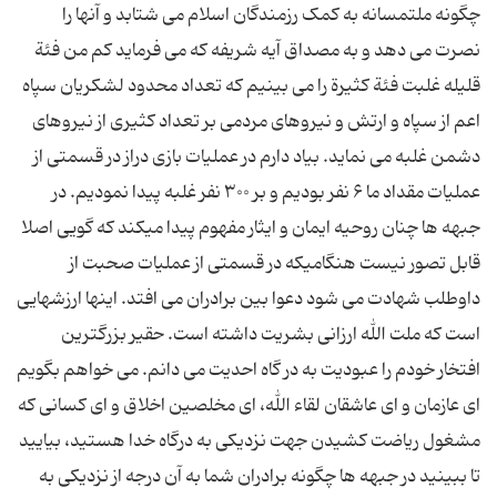
چگونه ملتمسانه به کمک رزمندگان اسلام مى شتابد و آنها را
نصرت مى دهد و به مصداق آیه شریفه که مى فرماید کم من فئة
قلیله غلبت فئة کثیرة را مى بینیم که تعداد محدود لشکریان سپاه
اعم از سپاه و ارتش و نیروهاى مردمى بر تعداد کثیرى از نیروهاى
دشمن غلبه مى نماید. بیاد دارم در عملیات بازى دراز در قسمتى از
عملیات مقداد ما ۶ نفر بودیم و بر ۳۰۰ نفر غلبه پیدا نمودیم. در
جبهه ها چنان روحیه ایمان و ایثار مفهوم پیدا میکند که گویى اصلا
قابل تصور نیست هنگامیکه در قسمتى از عملیات صحبت از
داوطلب شهادت مى شود دعوا بین برادران مى افتد. اینها ارزشهایى
است که ملت الله ارزانى بشریت داشته است. حقیر بزرگترین
افتخار خودم را عبودیت به در گاه احدیت مى دانم. مى خواهم بگویم
اى عازمان و اى عاشقان لقاء الله، اى مخلصین اخلاق و اى کسانى که
مشغول ریاضت کشیدن جهت نزدیکى به درگاه خدا هستید، بیایید
تا ببینید در جبهه ها چگونه برادران شما به آن درجه از نزدیکى به