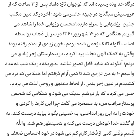
درگاه خداوند رسیده اند که نوجوان تازه داماد پس از ۳ ساعت که از
عروسیش میگذرد در جبهه حاضر مى شود؛ آخر در کدامین مکتب
چنین ارزشهایى را سراغ دارید؟محسن وزوایی خدا را شاهد مى
گیریم هنگامى که در ۱۴ شهریور ۱۳۶۰ در سر پل ذهاب بواسطه
اصابت گلوله تانک زخمى شده بودم، خون زیادى از بدنم رفته بود؛
وقتى به کمک الهى نجات پیدا کردم، در بیمارستان زجر زیادى مى
بردم؛ آنگونه که شاید قابل تصور نباشد بطوریکه در یک شب ده عدد
والیوم ۱۰ به من تزریق شد تا کمى آرام گرفتم اما هنگامى که درد مى
کشیدم در عین زجر بدنى، از لحاظ معنوى و روحى لذت مى بردم.
حس مى کردم که بار دوشم سبک مى شود و هنگامى که شخص
پرستار مراقب من، به مسخره مى گفت چرا این کارها را کردى و
خودت را به این روز انداختى، به خمینى بگو تا بیاید درستت کند، به
او گفتم خدا خودش درست مى کنه و همینطور هم شد. والله
قسم وقتى کمى از فشار کارم کم مى شود در خود احساس ضعف و