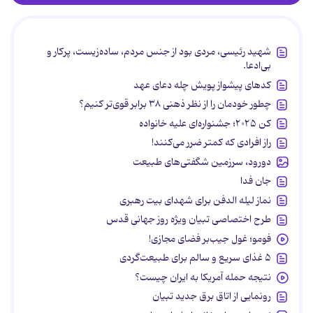
شهید رئیسی، مردی بود از جنس مردم، ساده‌زیست، پرکار و
بی‌ادعا.
کدهای پیشواز پویش چله دعای عهد
چطور خودمان را از نظر ذهنی ۳۸ برابر قوی‌تر کنیم؟
کن ۲۰۲۵؛ جشنواره‌ای علیه خانواده
راز افرادی که کمتر ضرر می‌کنند!
دورود، سرزمین شگفتی‌های طبیعت
جان فدا
نماز لیله الدفن برای شهدای بیت رهبری
طرح اختصاصی تبیان ویژه روز جهانی قدس
فومو؛ غول جیب‌بر فضای مجازی!
۵ غذای سریع و سالم برای طبیعت‌گردی
نتیجه حمله آمریکا به ایران چیست؟
رونمایی از اتاق برق جدید تبیان