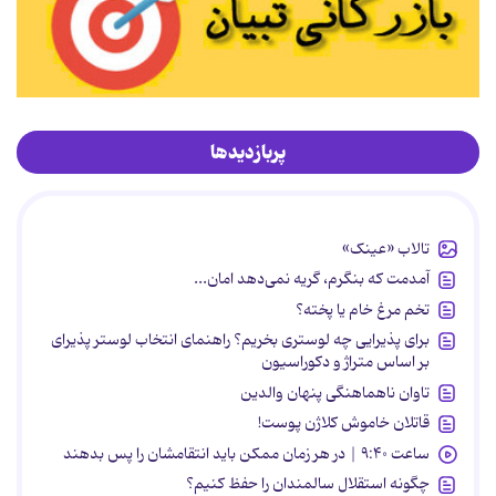
پربازدیدها
تالاب «عینک»
آمدمت که بنگرم، گریه نمی‌دهد امان...
تخم مرغ خام یا پخته؟
برای پذیرایی چه لوستری بخریم؟ راهنمای انتخاب لوستر پذیرای
بر اساس متراژ و دکوراسیون
تاوان ناهماهنگی پنهان والدین
قاتلان خاموش کلاژن پوست!
ساعت ۹:۴۰ | در هر زمان ممکن باید انتقامشان را پس بدهند
چگونه استقلال سالمندان را حفظ کنیم؟