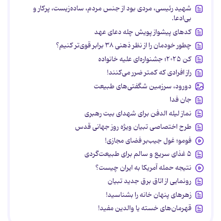
شهید رئیسی، مردی بود از جنس مردم، ساده‌زیست، پرکار و
بی‌ادعا.
کدهای پیشواز پویش چله دعای عهد
چطور خودمان را از نظر ذهنی ۳۸ برابر قوی‌تر کنیم؟
کن ۲۰۲۵؛ جشنواره‌ای علیه خانواده
راز افرادی که کمتر ضرر می‌کنند!
دورود، سرزمین شگفتی‌های طبیعت
جان فدا
نماز لیله الدفن برای شهدای بیت رهبری
طرح اختصاصی تبیان ویژه روز جهانی قدس
فومو؛ غول جیب‌بر فضای مجازی!
۵ غذای سریع و سالم برای طبیعت‌گردی
نتیجه حمله آمریکا به ایران چیست؟
رونمایی از اتاق برق جدید تبیان
زهرهای پنهان خانه را بشناسید!
قهرمان‌های خسته یا والدین مفید!