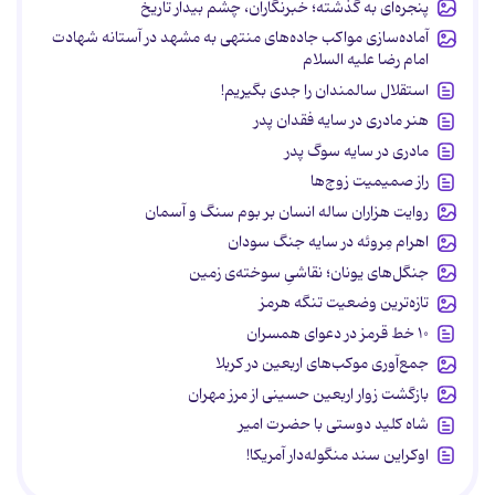
پنجره‌ای به گذشته؛ خبرنگاران، چشم بیدار تاریخ
آماده‌سازی مواکب جاده‌های منتهی به مشهد در آستانه شهادت
امام رضا علیه السلام
استقلال سالمندان را جدی بگیریم!
هنر مادری در سایه‌ فقدان پدر
مادری در سایه سوگ پدر
راز صمیمیت زوج‌ها
روایت هزاران ساله انسان بر بوم سنگ و آسمان
اهرام مِروئه در سایه جنگ سودان
جنگل‌های یونان؛ نقاشیِ سوخته‌ی زمین
تازه‌ترین وضعیت تنگه هرمز
۱۰ خط قرمز در دعوای همسران
جمع‌آوری موکب‌های اربعین در کربلا
بازگشت زوار اربعین حسینی از مرز مهران
شاه کلید دوستی با حضرت امیر
اوکراین سند منگوله‌دار آمریکا!