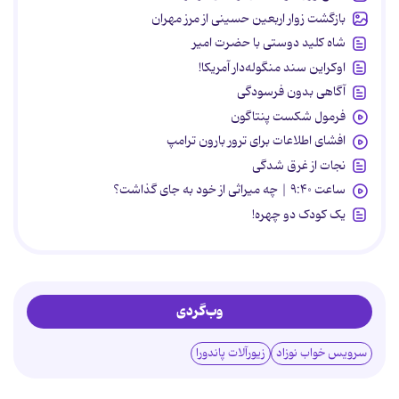
بازگشت زوار اربعین حسینی از مرز مهران
شاه کلید دوستی با حضرت امیر
اوکراین سند منگوله‌دار آمریکا!
آگاهی بدون فرسودگی
فرمول شکست پنتاگون
افشای اطلاعات برای ترور بارون ترامپ
نجات از غرق شدگی
ساعت ۹:۴۰ | چه میراثی از خود به جای گذاشت؟
یک کودک دو چهره!
وب‌گردی
سرویس خواب نوزاد
زیورآلات پاندورا