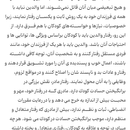
و هیچ تبعیضى میان آنان قائل نمى‌شــوند. اما والدین نباید با
همه ى فرزندان خود به یک روش ثابت و یکســان رفتار نمایند، زیرا
خصوصیات، نیازها و خواســته‌هاى کودکان با هم فــرق دارد. از
این رو، رفتار والدین باید با کودکان براساس ویژگى ها، توانایى ها و
احتیاجات آنان باشد. والدین باید با هر یک از فرزندان خود، مانند
فردى مستقل رفتار کنند و به شخصیت آنان، توجه کافى داشــته
باشند، اعمال خوب و پسندیده ى آنان را مورد تشــویق قرار دهند و
رفتار و عادات بد و ناپسند شان را اصلاح کنند و در مواقع لزوم،
وظایفى را به آنان محول نمایند. رفتار مادر، نقش بزرگى در
برانگیختن حسادت کودك دارد. مادرى کــه در رفتار خود، مهر و
محبــت بیش از اندازه به خرج مى دهد و یا در رعایت مقررات
انضباطى، ثبات و نظــم ندارد، بیش از مادرى که رفتار متعادل و
منظم دارد، موجب برانگیختن حسادت در کودك مى شود. هر چه
مــادر در توجه و علاقه به کودکان، رفتارى متعادل و پخته داشته