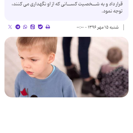
قرار داد و به شــخصیت کســانى که از او نگهدارى مى کنند،
توجه نمود.
شنبه ۱۵ مهر ۱۳۹۶ - ۰۰:۰۰