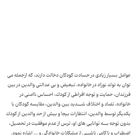
عوامل بسیار زیادى در حسادت کودکان دخالت دارند، که ازجمله مى
توان به تولد نوزاد در خانواده، تبعیض و بى عدالتى والدین در بین
فرزندان، حمایت و توجه افراطى از کودك، احساس ناامنى در
خانواده، تضاد و اختلاف شــدید بین والدین، مقایسه کودکان با
یکدیگر توسط والدین، انتظارات بیجا و بیش از حد والدین از کودك
بدون توجه بــه توانایى هاى او، ترس از عدم موفقیت در تحصیل،
اضطراب و ناکامى ناشــى از مشکلات خانوادگى و ... اشاره نمود.