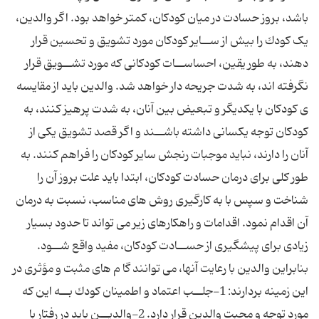
باشد، بروز حسادت در میان کودکان، کمتر خواهد بود. اگر والدین،
یک کودك را بیش از ســایر کودکان مورد تشویق و تحسین قرار
دهند، به طور یقین، احساســات کودکانى که مورد تشــویق قرار
نگرفته اند، به شدت جریحه دار خواهد شد. والدین باید از مقایسه
ى کودکان با یکدیگر و تبعیض بین آنان، به شدت پرهیز کنند، به
کودکان توجه یکسانى داشته باشــند و اگر قصد تشویق یکى از
آنان را دارند، نباید موجبات رنجش سایر کودکان را فراهم کنند. به
طور کلى براى درمان حسادت کودکان، ابتدا باید علت بروز آن را
شناخت و سپس با به کارگیرى روش هاى مناسب، نسبت به درمان
آن اقدام نمود. اقدامات و راهکارهاى زیر مى تواند تا حدود بسیار
زیادى براى پیشگیرى از حســادت کودکان، مفید واقع شــود.
بنابراین والدین با رعایت آنها، مى توانند گا م هاى مثبت و مؤثرى در
این زمینه بردارند: 1-جلــب اعتماد و اطمینان کودك بــه این که
مورد توجه و محبت والدین قرار دارد. 2-والدیــن باید در رفتار با