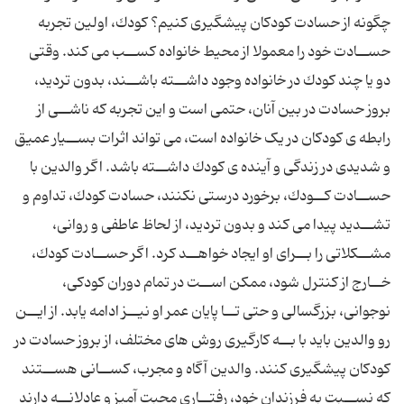
چگونه از حسادت کودکان پیشگیرى کنیم؟ کودك، اولین تجربه
حســادت خود را معمولا از محیط خانواده کســب مى کند. وقتى
دو یا چند کودك در خانواده وجود داشــته باشــند، بدون تردید،
بروز حسادت در بین آنان، حتمى است و این تجربه که ناشــى از
رابطه ى کودکان در یک خانواده است، مى تواند اثرات بســیار عمیق
و شدیدى در زندگى و آینده ى کودك داشــته باشد. اگر والدین با
حســادت کــودك، برخورد درستى نکنند، حسادت کودك، تداوم و
تشــدید پیدا مى کند و بدون تردید، از لحاظ عاطفى و روانى،
مشــکلاتى را بــراى او ایجاد خواهــد کرد. اگر حســادت کودك،
خــارج از کنترل شود، ممکن اســت در تمام دوران کودکى،
نوجوانى، بزرگسالى و حتى تــا پایان عمر او نیــز ادامه یابد. از ایــن
رو والدین باید با بــه کارگیرى روش هاى مختلف، از بروز حسادت در
کودکان پیشگیرى کنند. والدین آگاه و مجرب، کســانى هســتند
که نســبت به فرزندان خود، رفتــارى محبت آمیز و عادلانــه دارند