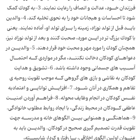
فرزندان خــود، عدالت و انصاف را رعایت نمایند. 3-به کودك کمک
شود تا احساسات و هیجانات خود را به نحوى تخلیه کند. 4-والدین
بایــد قبل از تولد نوزاد، زمینه را بــراى تولد او، آماده نمایند. یعنى
با کودك بزرگ تر در ایــن مورد، صحبت کنند و بعد از تولد نوزاد نیز،
همچنان کودك را مورد مهر و محبت خود قرار دهند. 5-والدیــن در
دعواهــاى کودکان دخالت نکننــد، مگر در مواردى کــه احتمــال
آســیب هاى جسمانى وجود داشته باشد. 6-تشویق و هدایت
کودکان به نقاشى و بازى هاى گروهى کــه موجب تقویت روحیه ى
تفاهم و همکارى در آنان شــود. 7-افزایــش توانایــى و اعتمادبه
نفــس کودکان در انجام وظایف محوله. 8-فراهــم آوردن امنیــت
عاطفى کــودکان در محیط زندگى، با ایجاد روابط مطلوب خانوادگى.
9-هماهنگــى و همنوایى بیــن الگوهاى خانه و مدرســه جهت
تقویت قدرت تصمیم گیرى صحیح در کودکان. والدیــن باید به
عنــوان اولین الگوى اخلاقى، بــا رفتار و کردار شایســته،