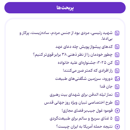
پربحث‌ها
شهید رئیسی، مردی بود از جنس مردم، ساده‌زیست، پرکار و
بی‌ادعا.
کدهای پیشواز پویش چله دعای عهد
چطور خودمان را از نظر ذهنی ۳۸ برابر قوی‌تر کنیم؟
کن ۲۰۲۵؛ جشنواره‌ای علیه خانواده
راز افرادی که کمتر ضرر می‌کنند!
دورود، سرزمین شگفتی‌های طبیعت
جان فدا
نماز لیله الدفن برای شهدای بیت رهبری
طرح اختصاصی تبیان ویژه روز جهانی قدس
فومو؛ غول جیب‌بر فضای مجازی!
۵ غذای سریع و سالم برای طبیعت‌گردی
نتیجه حمله آمریکا به ایران چیست؟