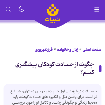
صفحه اصلی
زنان و خانواده
فرزندپروری
چگونه از حسادت کودکان پیشگیرى
کنیم؟
حســادت در فرزندان اول خانواده و در بین دختران، شــایع
تر است. براى یافتن علل و انگیزه هاى حسادت کودك، باید
محیط زندگى و چگونگى رشــد و تکامل او را مورد بررســى