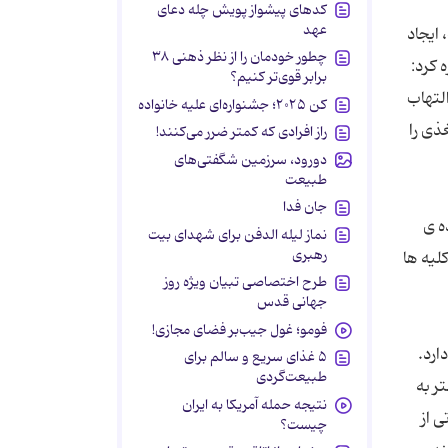
کدهای پیشواز پویش چله دعای
عهد
 ایجاد
چطور خودمان را از نظر ذهنی ۳۸
 کرد:
برابر قوی‌تر کنیم؟
لتهاب
کن ۲۰۲۵؛ جشنواره‌ای علیه خانواده
ذى را
راز افرادی که کمتر ضرر می‌کنند!
دورود، سرزمین شگفتی‌های
طبیعت
جان فدا
ه ى
نماز لیله الدفن برای شهدای بیت
رهبری
لیه ها
طرح اختصاصی تبیان ویژه روز
جهانی قدس
فومو؛ غول جیب‌بر فضای مجازی!
ارد.
۵ غذای سریع و سالم برای
طبیعت‌گردی
ر به
نتیجه حمله آمریکا به ایران
 از
چیست؟