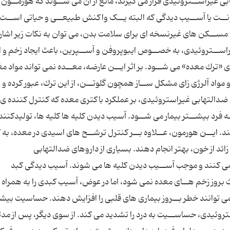
 غیراســتروئیدى قرار مى گیرند، مانع از آن مى شــوند که هورمــون
فونــت یا آســیب دیدگى که البته یــک واکنش طبیعــى و حیاتى اســت،
مســکن هاى غیرنسخه اى براى سلامت بدن، مى توان به نکات زیر اشاره
ســتروئیدى، به خصــوص ایبوپروفن و آســپرین، باعث ایجاد زخم و ا
 «ترك معده» مى شــود. بر اثر ایــن عارضه، معــده نمى تواند مواد مغ
واد آلرژى زاى مشکل ســاز همچون گلوتــن، از این ترك، عبور کرده و
 ضدالتهابى غیراستروئیدى، بر عملکرد باکترى معده که کنترل کننده ى
ه فرد بیشــتر بیمار مى شــود. آسیب دیدن کلیه ها کلیه ها، تولیدکنند
 ایــن هورمون، عــلاوه بــر کنترل ترشــح هاى اسیدى در معده، به ک
ائد از خون، بهتر انجام دهند. بسیارى از داروهاى ضدالتهابى
د مى کنند و موجب آســیب دیدن کلیه ها مى شوند. آسیب دیدگى کبد
 بروز زخم هــاى معده نمى شود، اما در عوض، آسیب کبدى را به همراه د
ى توانند خطر بــروز بیمارى هاى قلبى را افزایش دهند. حساسیت بیشت
روئیدى، حساســیت به درد را تشدید مى کند. از سوى دیگر، پس از مدتى