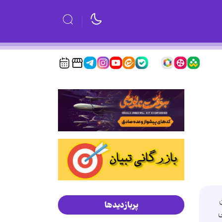
پربازدیدها
ى