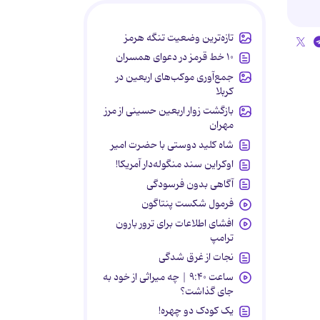
تازه‌ترین وضعیت تنگه هرمز
۱۰ خط قرمز در دعوای همسران
جمع‌آوری موکب‌های اربعین در
کربلا
بازگشت زوار اربعین حسینی از مرز
مهران
شاه کلید دوستی با حضرت امیر
اوکراین سند منگوله‌دار آمریکا!
آگاهی بدون فرسودگی
فرمول شکست پنتاگون
افشای اطلاعات برای ترور بارون
ترامپ
نجات از غرق شدگی
ساعت ۹:۴۰ | چه میراثی از خود به
جای گذاشت؟
یک کودک دو چهره!