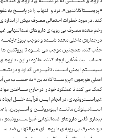
داروهاى مســکنى که در دســته ى داروهاى ضدالتهابى
«پروســتاگلاندین»، درد و التهاب را در پاســخ به ع
کند. در مورد خطرات احتمالى مصرف بیش از اندازه ى 
زخم معده مصرف بى رویه ى داروهاى ضدالتهابى غیرا
در جداره‌ى داخلى معده شــده و موجب بروز عارضــه ى
جذب کند. همچنین موجب مى شــود تا پروتئین ها و م
حساســیت غذایى ایجاد کنند. علاوه بر این، داروهاى
سیســتم ایمنى اســت، تاثیــر مى گذارد و در نتیجــ
اصلى هورمون «پروســتاگلاندین» به حســاب مى آیند.
کمک مى کند تا عملکرد خود را در خارج ســاختن مواد ز
غیراســتروئیدى، در انجام ایــن فرآیند خلــل ایجا
اســتامینوفن ماننــد ایبوبروفــن و آســپرین، باعث
بیمارى قلبى داروهاى ضدالتهابى غیراســتروئیدى، م
درد مصرف بى رویه ى داروهــاى غیرالتهابى ضداســت