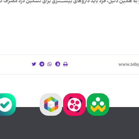
و به همین دلیل، فرد باید داروهاى بیشــترى براى تسکین درد مصرف ک