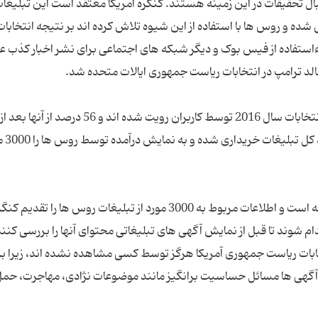
ریکایی به دنبال تحقیقات در این زمینه هستند. کنگره آمریکا معتقد است این تبلیغا
ه و روس ها با استفاده از این شیوه تلاش کرده اند بر نتیجه انتخابات 
ستفاده از فیس بوک و دیگر شبکه های اجتماعی برای نشر اخبار کذب عل
44 درصد از این نوع تبلیغات جنجالی قبل از برگزاری انتخابات سال 2016 توسط کاربران رویت شده اند و 56 درصد از آنها بعد از
برگزاری انتخابات مشاهده ش
فیس بوک در حال همکاری با کنگره آمریکا در این زمینه است و اطلاعات مربوط به 3000 مورد از تبلیغات روس ها ر
م شوند تا قبل از نمایش آگهی های تبلیغاتی محتوای آنها را بررسی کنن
ابات ریاست جمهوری آمریکا هرگز توسط کسی مشاهده نشده اند، زیرا بر
آگهی ها مسائل حساسیت برانگیز مانند موضوعات نژادی، مهاجرت، حم