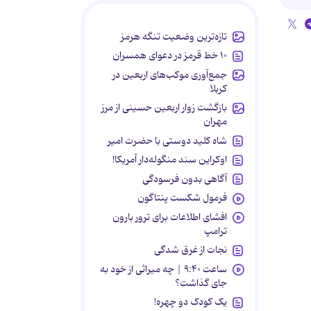
تازه‌ترین وضعیت تنگه هرمز
۱۰ خط قرمز در دعوای همسران
جمع‌آوری موکب‌های اربعین در
کربلا
بازگشت زوار اربعین حسینی از مرز
مهران
شاه کلید دوستی با حضرت امیر
اوکراین سند منگوله‌دار آمریکا!
آگاهی بدون فرسودگی
فرمول شکست پنتاگون
افشای اطلاعات برای ترور بارون
ترامپ
نجات از غرق شدگی
ساعت ۹:۴۰ | چه میراثی از خود به
جای گذاشت؟
یک کودک دو چهره!