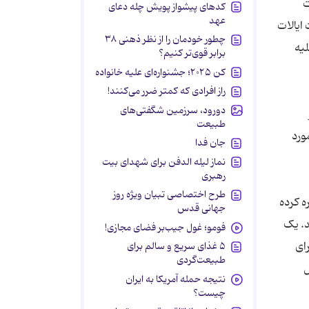
ت
کدهای پیشواز پویش چله دعای
عهد
ایالات
چطور خودمان را از نظر ذهنی ۳۸
یه
برابر قوی‌تر کنیم؟
کن ۲۰۲۵؛ جشنواره‌ای علیه خانواده
راز افرادی که کمتر ضرر می‌کنند!
دورود، سرزمین شگفتی‌های
طبیعت
ده اند. فیس بوک تعداد کل تبلیغات خریداری شده و به نمایش درآمده توسط روس ها را 3000 مورد
جان فدا
نماز لیله الدفن برای شهدای بیت
رهبری
طرح اختصاصی تبیان ویژه روز
ا تقدیم کنگره کرده
جهانی قدس
د. یک
فومو؛ غول جیب‌بر فضای مجازی!
ای
۵ غذای سریع و سالم برای
طبیعت‌گردی
ل
نتیجه حمله آمریکا به ایران
چیست؟