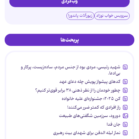
وب‌گردی
سرویس خواب نوزاد
زیورآلات پاندورا
پربحث‌ها
شهید رئیسی، مردی بود از جنس مردم، ساده‌زیست، پرکار و
بی‌ادعا.
کدهای پیشواز پویش چله دعای عهد
چطور خودمان را از نظر ذهنی ۳۸ برابر قوی‌تر کنیم؟
کن ۲۰۲۵؛ جشنواره‌ای علیه خانواده
راز افرادی که کمتر ضرر می‌کنند!
دورود، سرزمین شگفتی‌های طبیعت
جان فدا
نماز لیله الدفن برای شهدای بیت رهبری