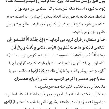
بیان قبل روشن ساخت که آیین اسلام مبدع و مبتکر مسئله تعدد
زوجات نبوده است؛ بلکه شریعت پاک اسلامی این موضوع را
ضابطه مند کرده به طوری که اتخاذ بیش از چهار زن در اسلام حرام
اعلام می شود و گرفتن بیش از یک زن نیز بنا به مصالح و شرایطی
خدای متعال در قرآن کریم می فرماید: «وَ إِنْ خِفْتُمْ أَلاَّ تُقْسِطُوا فِی
الْیَتامى‏ فَانْكِحُوا ما طابَ لَكُمْ مِنَ النِّساءِ مَثْنى‏ وَ ثُلاثَ وَ رُباعَ فَإِنْ
خِفْتُمْ أَلاَّ تَعْدِلُوا فَواحِدَة؛[سوره نساء، آیه3] و اگر مى ‏ترسید كه (به
نگام ازدواج با دختران یتیم،) عدالت را رعایت نكنید، (از ازدواج با
آنان، چشم ‏پوشى كنید و) با زنان پاك (دیگر) ازدواج نمائید، دو یا
سه یا چهار همسر و اگر مى ‏ترسید عدالت را (درباره همسران
محققان با نگاه به آیه شریف این چنین بیان داشته اند که، اسلام به
موضوع تعدد زوجات در جامعه بشری نظم بخشیده است و از آزادی