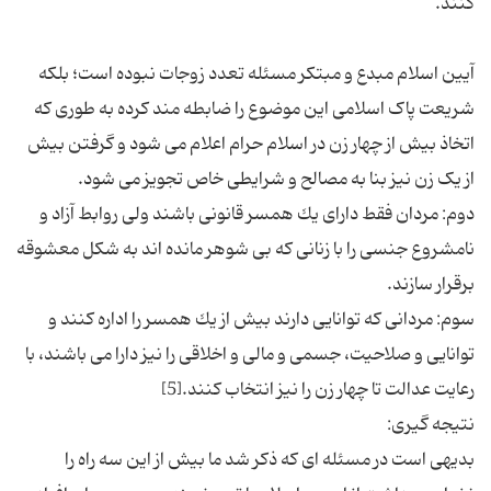
آیین اسلام مبدع و مبتکر مسئله تعدد زوجات نبوده است؛ بلکه
شریعت پاک اسلامی این موضوع را ضابطه مند کرده به طوری که
اتخاذ بیش از چهار زن در اسلام حرام اعلام می شود و گرفتن بیش
دوم: مردان فقط داراى یك همسر قانونى باشند ولى روابط آزاد و
نامشروع جنسى را با زنانى كه بى ‏شوهر مانده ‏اند به شكل معشوقه
سوم: مردانی كه توانایی دارند بیش از یك همسر را اداره كنند و
توانایی و صلاحیت، جسمى و مالى و اخلاقى را نیز دارا می باشند، با
بدیهی است در مسئله ای که ذکر شد ما بیش از این سه راه را