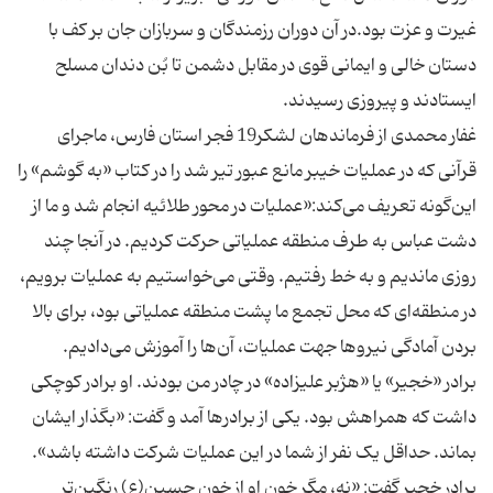
غیرت و عزت بود.در آن دوران رزمندگان و سربازان جان بر کف با
دستان خالی و ایمانی قوی در مقابل دشمن تا بُن دندان مسلح
غفار محمدی از فرماندهان لشکر19 فجر استان فارس، ماجرای
قرآنی که در عملیات خیبر مانع عبور تیر شد را در کتاب «به گوشم» را
این‌گونه تعریف می‌‌کند:«عملیات در محور طلائیه انجام شد و ما از
دشت عباس به طرف منطقه عملیاتی حرکت کردیم. در آنجا چند
روزی ماندیم و به خط رفتیم. وقتی می‌خواستیم به عملیات برویم،
در منطقه‌ای که محل تجمع ما پشت منطقه عملیاتی بود، برای بالا
برادر «خجیر» یا «هژبر علیزاده» در چادر من بودند. او برادر کوچکی
داشت که همراهش بود. یکی از برادرها آمد و گفت: «بگذار ایشان
بماند. حداقل یک نفر از شما در این عملیات شرکت داشته باشد».
برادر خجیر گفت: «نه، مگر خون او از خون حسین(ع) رنگین‌تر