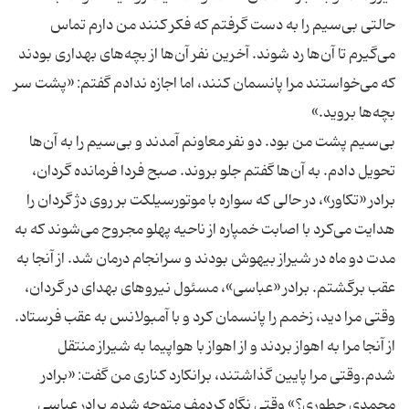
حالتی بی‌سیم را به دست گرفتم که فکر کنند من دارم تماس
می‌گیرم تا آن‌ها رد شوند. آخرین نفر آن‌ها از بچه‌های بهداری بودند
که می‌خواستند مرا پانسمان کنند، اما اجازه ندادم گفتم: «پشت سر
بی‌سیم پشت من بود. دو نفر معاونم آمدند و بی‌سیم را به آن‌ها
تحویل دادم. به آن‌ها گفتم جلو بروند. صبح فردا فرمانده گردان،
برادر «تکاور»، در حالی که سواره با موتورسیلکت بر روی دژ گردان را
هدایت می‌کرد با اصابت خمپاره از ناحیه پهلو مجروح می‌شوند که به
مدت دو ماه در شیراز بیهوش بودند و سرانجام درمان شد. از آنجا به
عقب برگشتم. برادر «عباسی»، مسئول نیروهای بهدای در گردان،
وقتی مرا دید، زخمم را پانسمان کرد و با آمبولانس به عقب فرستاد.
از آنجا مرا به اهواز بردند و از اهواز با هواپیما به شیراز منتقل
شدم.وقتی مرا پایین گذاشتند، برانکارد کناری من گفت: «برادر
محمدی چطوری؟» وقتی نگاه کردمف متوجه شدم برادر عباسی