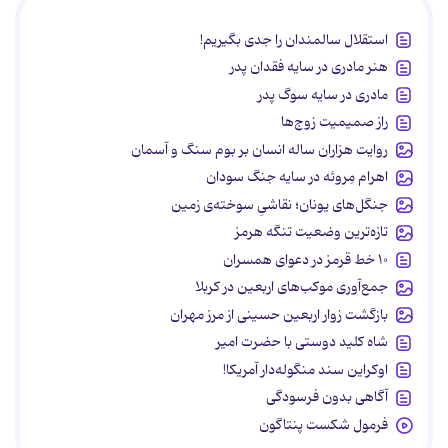
استقلال سالمندان را جدی بگیریم!
هنر مادری در سایه‌ فقدان پدر
مادری در سایه سوگ پدر
راز صمیمیت زوج‌ها
روایت هزاران ساله انسان بر بوم سنگ و آسمان
اهرام مِروئه در سایه جنگ سودان
جنگل‌های یونان؛ نقاشیِ سوخته‌ی زمین
تازه‌ترین وضعیت تنگه هرمز
۱۰ خط قرمز در دعوای همسران
جمع‌آوری موکب‌های اربعین در کربلا
بازگشت زوار اربعین حسینی از مرز مهران
شاه کلید دوستی با حضرت امیر
اوکراین سند منگوله‌دار آمریکا!
آگاهی بدون فرسودگی
فرمول شکست پنتاگون