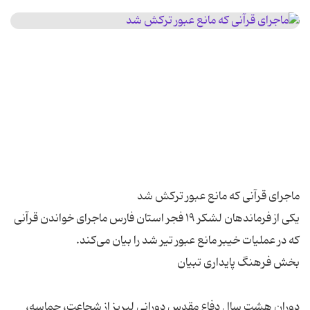
یکی از فرماندهان لشکر ۱۹ فجر استان فارس ماجرای خواندن قرآنی
دوران هشت سال دفاع مقدس دورانی لبریز از شجاعت، حماسه،