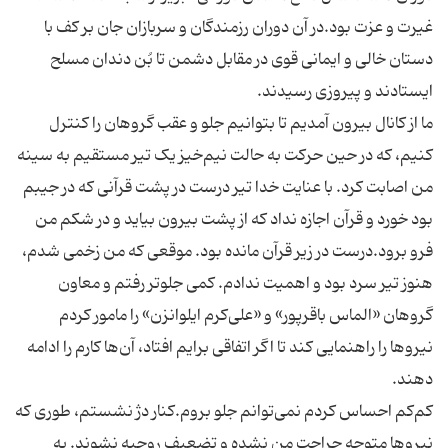
غیرت و عزت بود.در آن دوران رزمندگان و سربازان جان بر کف با
دستان خالی و ایمانی قوی در مقابل دشمن تا بُن دندان مسلح
ما از کانال بیرون آمدیم تا بتوانیم جلو و عقب گروهان را کنترل
کنیم، که در حین حرکت به حالت نیم‌خیز یک تیر مستقیم به سینه
من اصابت کرد. با عنایت خدا تیر درست در پشت قرآنی که در جیبم
بود خورد و قرآن اجازه نداد که از پشت بیرون بیاید و در شکم من
فرو برود.درست در زیر قرآن مانده بود. موقعی که من زخمی شدم،
هنوز تیر سرد بود و اهمیت ندادم. کمی جلوتر رفتم و معاون
گروهان «الماس باقرپور» و «علی‌کرم ایلوانزن» را مامور کردم
نیروها را راهنمایی کند تا اگر اتفاقی برایم افتاد، آن‌ها کارم را ادامه
کم‌کم احساس کردم نمی‌توانم جلو بروم.کنار دژ نشستم، طوری که
نیروها متوجه جراحت من نشده و تضعیف روحیه نشوند. به