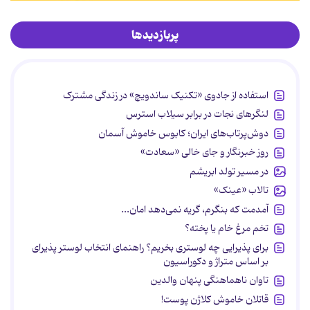
پربازدیدها
استفاده از جادوی «تکنیک ساندویچ» در زندگی مشترک
لنگرهای نجات در برابر سیلاب استرس
دوش‌پرتاب‌های ایران؛ کابوس خاموش آسمان
روز خبرنگار و جای خالی «سعادت»
در مسیر تولد ابریشم
تالاب «عینک»
آمدمت که بنگرم، گریه نمی‌دهد امان...
تخم مرغ خام یا پخته؟
برای پذیرایی چه لوستری بخریم؟ راهنمای انتخاب لوستر پذیرای
بر اساس متراژ و دکوراسیون
تاوان ناهماهنگی پنهان والدین
قاتلان خاموش کلاژن پوست!