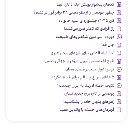
کدهای پیشواز پویش چله دعای عهد
چطور خودمان را از نظر ذهنی ۳۸ برابر قوی‌تر کنیم؟
کن ۲۰۲۵؛ جشنواره‌ای علیه خانواده
راز افرادی که کمتر ضرر می‌کنند!
دورود، سرزمین شگفتی‌های طبیعت
جان فدا
نماز لیله الدفن برای شهدای بیت رهبری
طرح اختصاصی تبیان ویژه روز جهانی قدس
فومو؛ غول جیب‌بر فضای مجازی!
۵ غذای سریع و سالم برای طبیعت‌گردی
نتیجه حمله آمریکا به ایران چیست؟
رونمایی از اتاق برق جدید تبیان
زهرهای پنهان خانه را بشناسید!
قهرمان‌های خسته یا والدین مفید!