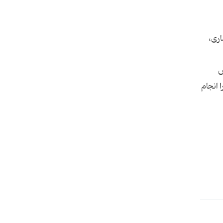
اری،
رس
 انجام