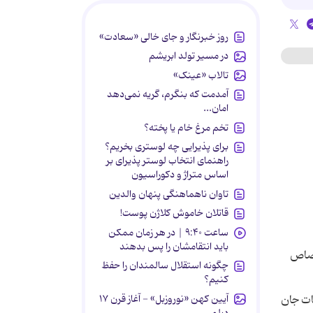
روز خبرنگار و جای خالی «سعادت»
در مسیر تولد ابریشم
تالاب «عینک»
آمدمت که بنگرم، گریه نمی‌دهد
امان...
تخم مرغ خام یا پخته؟
برای پذیرایی چه لوستری بخریم؟
راهنمای انتخاب لوستر پذیرای بر
اساس متراژ و دکوراسیون
تاوان ناهماهنگی پنهان والدین
قاتلان خاموش کلاژن پوست!
ساعت ۹:۴۰ | در هر زمان ممکن
باید انتقامشان را پس بدهند
تصاص
چگونه استقلال سالمندان را حفظ
کنیم؟
آیین کهن «نوروزبل» - آغاز قرن ۱۷
ات جان
دیلمی