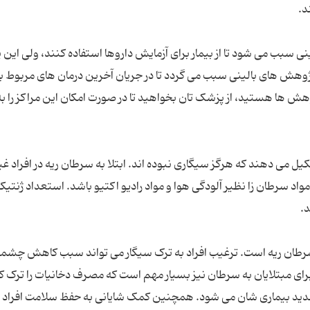
 سبب می شود تا از بیمار برای آزمایش داروها استفاده کنند، ولی این 
وهش های بالینی سبب می گردد تا در جریان آخرین درمان های مربوط ب
وهش ها هستید، از پزشک تان بخواهید تا در صورت امکان این مراکز را ب
دی تشکیل می دهند که هرگز سیگاری نبوده اند. ابتلا به سرطان ریه در افراد غی
واد سرطان زا نظیر آلودگی هوا و مواد رادیو اکتیو باشد. استعداد ژنتی
تلای 85 تا 90 درصد از موارد سرطان ریه است. ترغیب افراد به ترک سیگار می تواند سبب کاهش چ
ه برای مبتلایان به سرطان نیز بسیار مهم است که مصرف دخانیات را ترک ک
 تشدید بیماری شان می شود. همچنین کمک شایانی به حفظ سلامت افراد