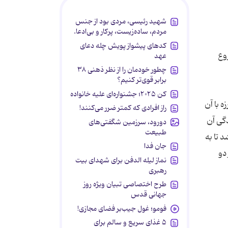
شهید رئیسی، مردی بود از جنس
مردم، ساده‌زیست، پرکار و بی‌ادعا.
کدهای پیشواز پویش چله دعای
روع
عهد
چطور خودمان را از نظر ذهنی ۳۸
برابر قوی‌تر کنیم؟
کن ۲۰۲۵؛ جشنواره‌ای علیه خانواده
 با آن
راز افرادی که کمتر ضرر می‌کنند!
گی آن
دورود، سرزمین شگفتی‌های
طبیعت
 تا به
جان فدا
دو
نماز لیله الدفن برای شهدای بیت
رهبری
طرح اختصاصی تبیان ویژه روز
جهانی قدس
فومو؛ غول جیب‌بر فضای مجازی!
۵ غذای سریع و سالم برای