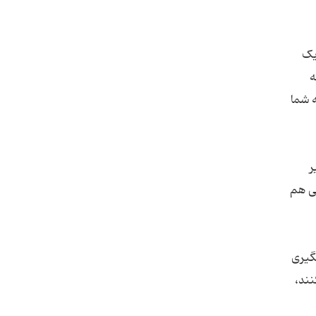
یک
ه
ه شما
ر
کی هم
شمگیری
نند،