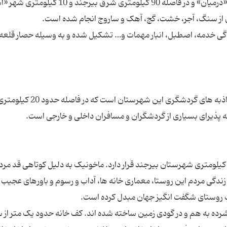
قلعه فورگ در روستای فورگ بخش مرکزی شهرستان «درمیان» و در فاصله 90 کیلومتری شرق بیر
ی خدمه، اصطبل، انبار مهمات و… تشکیل شده و به وسیله حصار قلعه 
آبگرم معدنی شهرستان فردوس، یکی از مهم ترین جاذبه های گردشگری این شهر
وستای ماخونیک از توابع شهرستان سربیشه در ۱۴۲ كیلومتری شهرستان بیرجند قرار دارد. ماخونیک به دلیل کوتاهی ق
دگی مردم این روستا، معماری خانه ها، آداب و رسوم و باورهای عجیب 
فشرده‌ به‌ هم و در گودی زمین ساخته شده ‌اند. کف خانه حدود یک متر از