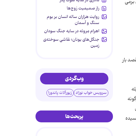
برمی
راز صمیمیت زوج‌ها
روایت هزاران ساله انسان بر بوم
سنگ و آسمان
اهرام مِروئه در سایه جنگ سودان
جنگل‌های یونان؛ نقاشیِ سوخته‌ی
زمین
صد بار
وب‌گردی
له
سرویس خواب نوزاد
زیورآلات پاندورا
گونه
پربحث‌ها
سیده