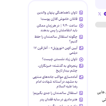
تاوان ناهماهنگی پنهان والدین
قاتلان خاموش کلاژن پوست!
ساعت ۹:۴۰ | در هر زمان ممکن
باید انتقامشان را پس بدهند
چگونه استقلال سالمندان را حفظ
کنیم؟
آیین کهن «نوروزبل» - آغاز قرن ۱۷
دیلمی
تاوان زیاد نشستن چیست؟
پنجره‌ای به گذشته؛ خبرنگاران،
چشم بیدار تاریخ
آماده‌سازی مواکب جاده‌های منتهی
به مشهد در آستانه شهادت امام
رضا علیه السلام
 هایی
استقلال سالمندان را جدی بگیریم!
هنر مادری در سایه‌ فقدان پدر
لی
مادری در سایه سوگ پدر