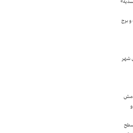
جند و 10 کیلومتری شهر «اسدیه»
و برج
ستان است که در فاصله حدود 20 کیلومتری شهر
د مردمش
و
 سطح