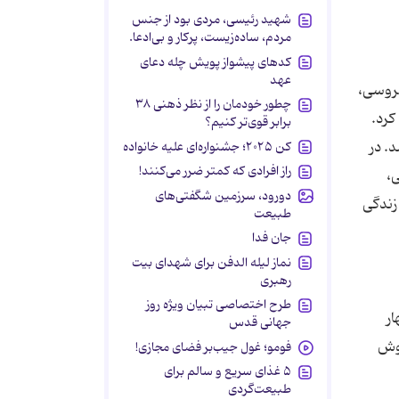
شهید رئیسی، مردی بود از جنس
مردم، ساده‌زیست، پرکار و بی‌ادعا.
کدهای پیشواز پویش چله دعای
عهد
عروسی،
چطور خودمان را از نظر ذهنی ۳۸
اشاره کرد.
برابر قوی‌تر کنیم؟
. در
کن ۲۰۲۵؛ جشنواره‌ای علیه خانواده
راز افرادی که کمتر ضرر می‌کنند!
،
دورود، سرزمین شگفتی‌های
زندگی
طبیعت
جان فدا
نماز لیله الدفن برای شهدای بیت
رهبری
طرح اختصاصی تبیان ویژه روز
ار
جهانی قدس
 اساس کاوش
فومو؛ غول جیب‌بر فضای مجازی!
۵ غذای سریع و سالم برای
طبیعت‌گردی