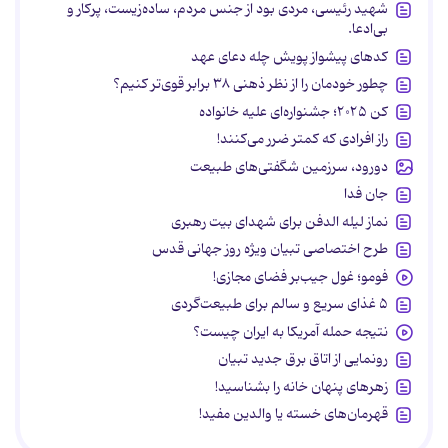
شهید رئیسی، مردی بود از جنس مردم، ساده‌زیست، پرکار و
بی‌ادعا.
کدهای پیشواز پویش چله دعای عهد
چطور خودمان را از نظر ذهنی ۳۸ برابر قوی‌تر کنیم؟
کن ۲۰۲۵؛ جشنواره‌ای علیه خانواده
راز افرادی که کمتر ضرر می‌کنند!
دورود، سرزمین شگفتی‌های طبیعت
جان فدا
نماز لیله الدفن برای شهدای بیت رهبری
طرح اختصاصی تبیان ویژه روز جهانی قدس
فومو؛ غول جیب‌بر فضای مجازی!
۵ غذای سریع و سالم برای طبیعت‌گردی
نتیجه حمله آمریکا به ایران چیست؟
رونمایی از اتاق برق جدید تبیان
زهرهای پنهان خانه را بشناسید!
قهرمان‌های خسته یا والدین مفید!