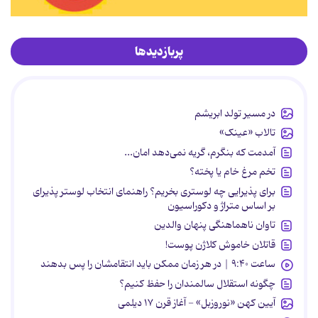
پربازدیدها
در مسیر تولد ابریشم
تالاب «عینک»
آمدمت که بنگرم، گریه نمی‌دهد امان...
تخم مرغ خام یا پخته؟
برای پذیرایی چه لوستری بخریم؟ راهنمای انتخاب لوستر پذیرای
بر اساس متراژ و دکوراسیون
تاوان ناهماهنگی پنهان والدین
قاتلان خاموش کلاژن پوست!
ساعت ۹:۴۰ | در هر زمان ممکن باید انتقامشان را پس بدهند
چگونه استقلال سالمندان را حفظ کنیم؟
آیین کهن «نوروزبل» - آغاز قرن ۱۷ دیلمی