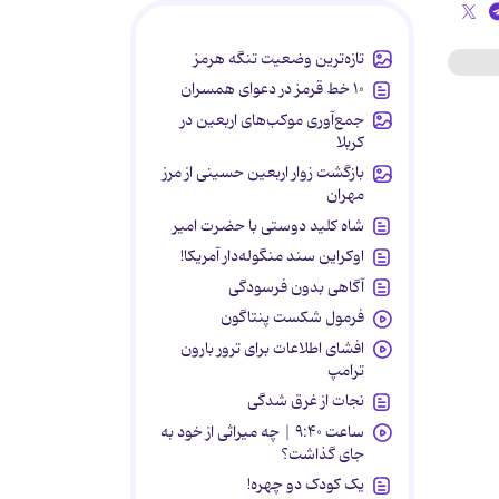
تازه‌ترین وضعیت تنگه هرمز
۱۰ خط قرمز در دعوای همسران
جمع‌آوری موکب‌های اربعین در
کربلا
بازگشت زوار اربعین حسینی از مرز
مهران
شاه کلید دوستی با حضرت امیر
اوکراین سند منگوله‌دار آمریکا!
آگاهی بدون فرسودگی
فرمول شکست پنتاگون
افشای اطلاعات برای ترور بارون
ترامپ
نجات از غرق شدگی
ساعت ۹:۴۰ | چه میراثی از خود به
جای گذاشت؟
یک کودک دو چهره!