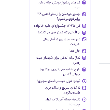
کدهای پیشواز پویش چله دعای
عهد
چطور خودمان را از نظر ذهنی ۳۸
برابر قوی‌تر کنیم؟
کن ۲۰۲۵؛ جشنواره‌ای علیه خانواده
راز افرادی که کمتر ضرر می‌کنند!
دورود، سرزمین شگفتی‌های
طبیعت
جان فدا
نماز لیله الدفن برای شهدای بیت
رهبری
طرح اختصاصی تبیان ویژه روز
جهانی قدس
فومو؛ غول جیب‌بر فضای مجازی!
۵ غذای سریع و سالم برای
طبیعت‌گردی
نتیجه حمله آمریکا به ایران
چیست؟