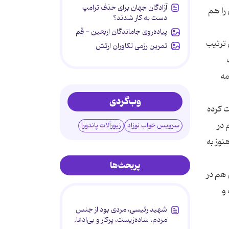
آزادگان جهان برای حذف ترامپ
ین را هم
دست به کار شدند؟
پیاده‌روی جاماندگان اربعین - قم
 ترتیب
تمرین رزمی تکاوران ارتش
مه
وب‌گردی
حبت کرده
 در
سرویس خواب نوزاد
زیورآلات پاندورا
نوز به
پربحث‌ها
 هم در
 و
شهید رئیسی، مردی بود از جنس
مردم، ساده‌زیست، پرکار و بی‌ادعا.