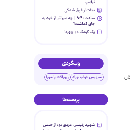
ترامپ
نجات از غرق شدگی
ساعت ۹:۴۰ | چه میراثی از خود به
جای گذاشت؟
یک کودک دو چهره!
وب‌گردی
گان
سرویس خواب نوزاد
زیورآلات پاندورا
پربحث‌ها
شهید رئیسی، مردی بود از جنس