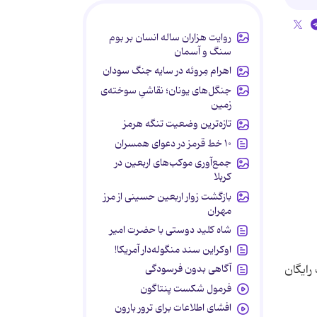
روایت هزاران ساله انسان بر بوم
سنگ و آسمان
اهرام مِروئه در سایه جنگ سودان
جنگل‌های یونان؛ نقاشیِ سوخته‌ی
زمین
تازه‌ترین وضعیت تنگه هرمز
۱۰ خط قرمز در دعوای همسران
جمع‌آوری موکب‌های اربعین در
کربلا
بازگشت زوار اربعین حسینی از مرز
مهران
شاه کلید دوستی با حضرت امیر
اوکراین سند منگوله‌دار آمریکا!
آگاهی بدون فرسودگی
ت رایگان
فرمول شکست پنتاگون
افشای اطلاعات برای ترور بارون