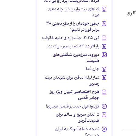
مردم، ساده‌زیست، پرکار و بی‌ادعا.
کدهای پیشواز پویش چله دعای
الری
عهد
چطور خودمان را از نظر ذهنی ۳۸
برابر قوی‌تر کنیم؟
کن ۲۰۲۵؛ جشنواره‌ای علیه خانواده
راز افرادی که کمتر ضرر می‌کنند!
دورود، سرزمین شگفتی‌های
طبیعت
جان فدا
نماز لیله الدفن برای شهدای بیت
رهبری
طرح اختصاصی تبیان ویژه روز
جهانی قدس
فومو؛ غول جیب‌بر فضای مجازی!
۵ غذای سریع و سالم برای
طبیعت‌گردی
نتیجه حمله آمریکا به ایران
چیست؟