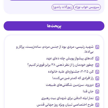
سرویس خواب نوزاد
زیورآلات پاندورا
پربحث‌ها
شهید رئیسی، مردی بود از جنس مردم، ساده‌زیست، پرکار و
بی‌ادعا.
کدهای پیشواز پویش چله دعای عهد
چطور خودمان را از نظر ذهنی ۳۸ برابر قوی‌تر کنیم؟
کن ۲۰۲۵؛ جشنواره‌ای علیه خانواده
راز افرادی که کمتر ضرر می‌کنند!
دورود، سرزمین شگفتی‌های طبیعت
جان فدا
نماز لیله الدفن برای شهدای بیت رهبری
طرح اختصاصی تبیان ویژه روز جهانی قدس