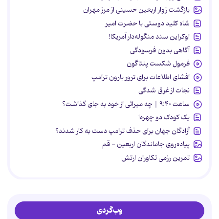
بازگشت زوار اربعین حسینی از مرز مهران
شاه کلید دوستی با حضرت امیر
اوکراین سند منگوله‌دار آمریکا!
آگاهی بدون فرسودگی
فرمول شکست پنتاگون
افشای اطلاعات برای ترور بارون ترامپ
نجات از غرق شدگی
ساعت ۹:۴۰ | چه میراثی از خود به جای گذاشت؟
یک کودک دو چهره!
آزادگان جهان برای حذف ترامپ دست به کار شدند؟
پیاده‌روی جاماندگان اربعین - قم
تمرین رزمی تکاوران ارتش
وب‌گردی