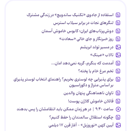
استفاده از جادوی «تکنیک ساندویچ» در زندگی مشترک
لنگرهای نجات در برابر سیلاب استرس
دوش‌پرتاب‌های ایران؛ کابوس خاموش آسمان
روز خبرنگار و جای خالی «سعادت»
در مسیر تولد ابریشم
تالاب «عینک»
آمدمت که بنگرم، گریه نمی‌دهد امان...
تخم مرغ خام یا پخته؟
برای پذیرایی چه لوستری بخریم؟ راهنمای انتخاب لوستر پذیرای
بر اساس متراژ و دکوراسیون
تاوان ناهماهنگی پنهان والدین
قاتلان خاموش کلاژن پوست!
ساعت ۹:۴۰ | در هر زمان ممکن باید انتقامشان را پس بدهند
چگونه استقلال سالمندان را حفظ کنیم؟
آیین کهن «نوروزبل» - آغاز قرن ۱۷ دیلمی