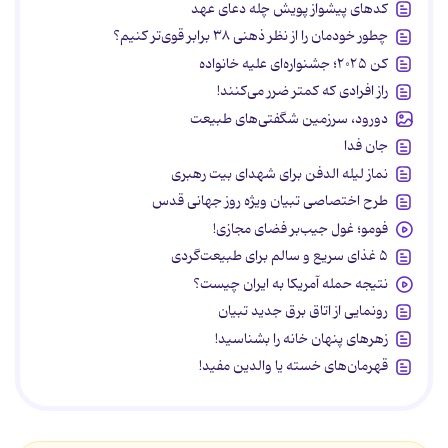
کدهای پیشواز پویش چله دعای عهد
چطور خودمان را از نظر ذهنی ۳۸ برابر قوی‌تر کنیم؟
کن ۲۰۲۵؛ جشنواره‌ای علیه خانواده
راز افرادی که کمتر ضرر می‌کنند!
دورود، سرزمین شگفتی‌های طبیعت
جان فدا
نماز لیله الدفن برای شهدای بیت رهبری
طرح اختصاصی تبیان ویژه روز جهانی قدس
فومو؛ غول جیب‌بر فضای مجازی!
۵ غذای سریع و سالم برای طبیعت‌گردی
نتیجه حمله آمریکا به ایران چیست؟
رونمایی از اتاق برق جدید تبیان
زهرهای پنهان خانه را بشناسید!
قهرمان‌های خسته یا والدین مفید!