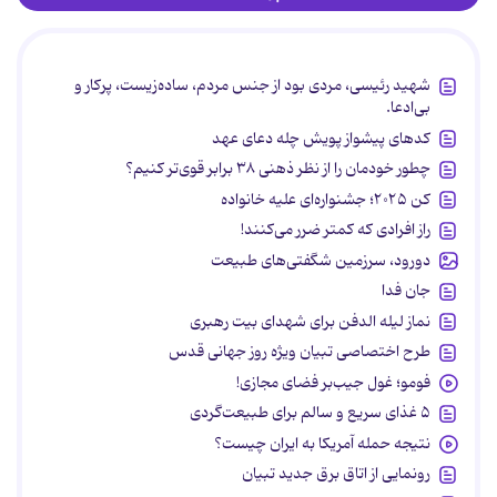
شهید رئیسی، مردی بود از جنس مردم، ساده‌زیست، پرکار و
بی‌ادعا.
کدهای پیشواز پویش چله دعای عهد
چطور خودمان را از نظر ذهنی ۳۸ برابر قوی‌تر کنیم؟
کن ۲۰۲۵؛ جشنواره‌ای علیه خانواده
راز افرادی که کمتر ضرر می‌کنند!
دورود، سرزمین شگفتی‌های طبیعت
جان فدا
نماز لیله الدفن برای شهدای بیت رهبری
طرح اختصاصی تبیان ویژه روز جهانی قدس
فومو؛ غول جیب‌بر فضای مجازی!
۵ غذای سریع و سالم برای طبیعت‌گردی
نتیجه حمله آمریکا به ایران چیست؟
رونمایی از اتاق برق جدید تبیان