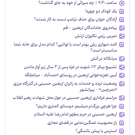
ساعت ۹:۴۰ | چه میراثی از خود به جای گذاشت؟
یک کودک دو چهره!
آزادگان جهان برای حذف ترامپ دست به کار شدند؟
پیاده‌روی جاماندگان اربعین - قم
تمرین رزمی تکاوران ارتش
کمد دیواری ریلی بهتر است یا لولایی؟ کدام مدل برای خانه شما
مناسب‌تر است؟
میانکاله در آتش
تشییع پیکر ۱۱۲ شهید در غزه پس از ۳ سال زیر آوار ماندن
آیین تعزیه‌خوانی اربعین در روستای احمدآباد - میانجلگه
وضعیت تردد و خدمات به زائران اربعین حسینی در گذرگاه مرزی
«تمرچین» - پیرانشهر
مراسم عزاداری اربعینِ حسینی در جوار محل شهادت رهبر انقلاب
چرا هرچی بزرگ‌تر میشیم، دوستای کمتری داریم؟
اربعین حسینی در حرم مطهر امام رضا علیه السلام
راز محبوبیت غمگین‌نمایی در فضای مجازی
استرس یا پیش یائسگی؟