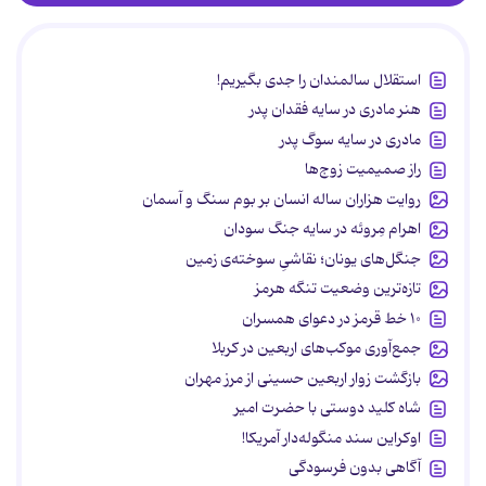
استقلال سالمندان را جدی بگیریم!
هنر مادری در سایه‌ فقدان پدر
مادری در سایه سوگ پدر
راز صمیمیت زوج‌ها
روایت هزاران ساله انسان بر بوم سنگ و آسمان
اهرام مِروئه در سایه جنگ سودان
جنگل‌های یونان؛ نقاشیِ سوخته‌ی زمین
تازه‌ترین وضعیت تنگه هرمز
۱۰ خط قرمز در دعوای همسران
جمع‌آوری موکب‌های اربعین در کربلا
بازگشت زوار اربعین حسینی از مرز مهران
شاه کلید دوستی با حضرت امیر
اوکراین سند منگوله‌دار آمریکا!
آگاهی بدون فرسودگی