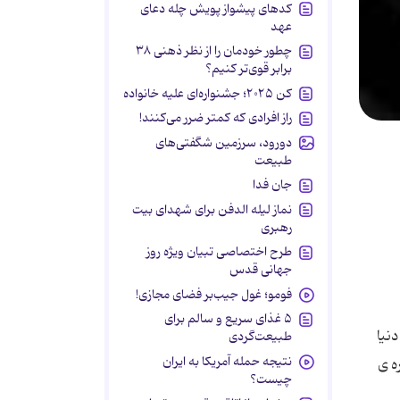
کدهای پیشواز پویش چله دعای
عهد
چطور خودمان را از نظر ذهنی ۳۸
برابر قوی‌تر کنیم؟
کن ۲۰۲۵؛ جشنواره‌ای علیه خانواده
راز افرادی که کمتر ضرر می‌کنند!
دورود، سرزمین شگفتی‌های
طبیعت
جان فدا
نماز لیله الدفن برای شهدای بیت
رهبری
طرح اختصاصی تبیان ویژه روز
جهانی قدس
فومو؛ غول جیب‌بر فضای مجازی!
۵ غذای سریع و سالم برای
ه‌ دنیا
طبیعت‌گردی
نتیجه حمله آمریکا به ایران
ه ی
چیست؟