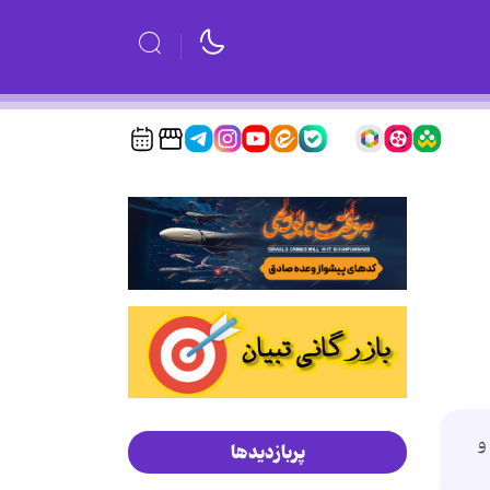
 و
پربازدیدها