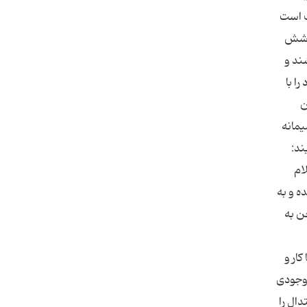
ک است
کوشش
ند و
ا با
ن
مانه
ند:
ام
ه و به
ن به
ار و
 وجودی
ال را