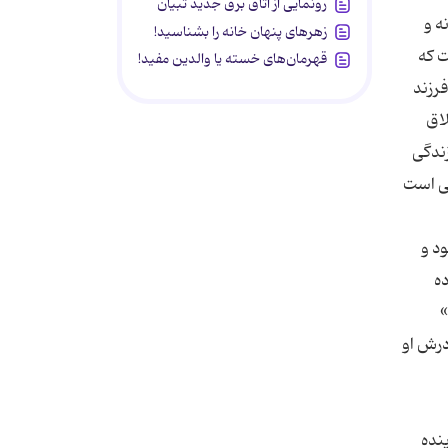
رونمایی از اتاق برق جدید تبیان
ه و
زهرهای پنهان خانه را بشناسید!
ت که
قهرمان‌های خسته یا والدین مفید!
فرزند
لاق
زندگی
هی است
د و
ده
»
درش او
نده