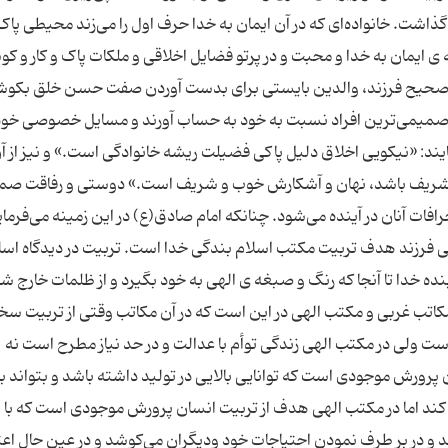
گذاشت. خانواده‌ای که در آن ایمان به خدا حرف اول را می‌زند محیطی پا
یه ی ایمان به خدا و محبت و در پرتو فضایل اخلاقی و ملکات پاک و کار و 
 صحیح فرزند، والدین بایستی برای بدست آوردن صفت حسن خلق بکوش
را صمیمی‌ترین افراد نسبت به خود به حساب آورند و مسایل خصوصی خود ر
رمایند: «نیکویی اخلاق دلیل پاکی فضیلت ریشه خانوادگی است.» و نیز از آ
شریف باشد، نهان و آشکارش خوب و شریف است.» دوستی و رفاقت صمی
افات آنان در آینده می‌شود. چنانکه امام صادق(ع) در این زمینه می‌فرمای
ینی فرزند هدف تربیت مکتب اسلام بندگی خدا است. تربیت در دیدگاه اسل
 خدا تا آنجا که رنگ و صبغه ی الهی به خود بگیرد و از ظلمات خارج شد
کاتب غربی و مکتب الهی در این است که در آن مکاتب وقتی از تربیت سخ
ت ولی در مکتب الهی زندگی توأم با عدالت و در حد نیاز مطرح است نه
رورش موجودی است که توانایی بالایی در تولید داشته باشد و بتواند با ک
م کند اما در مکتب الهی هدف از تربیت انسان پرورش موجودی است که با
 و در بر طرف نمودن احتیاجات خود ودیگران می‌کوشد و در عین حال اعتد