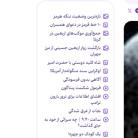
تازه‌ترین وضعیت تنگه هرمز
۱۰ خط قرمز در دعوای همسران
جمع‌آوری موکب‌های اربعین در
کربلا
بازگشت زوار اربعین حسینی از مرز
مهران
شاه کلید دوستی با حضرت امیر
اوکراین سند منگوله‌دار آمریکا!
آگاهی بدون فرسودگی
فرمول شکست پنتاگون
افشای اطلاعات برای ترور بارون
ترامپ
نجات از غرق شدگی
ساعت ۹:۴۰ | چه میراثی از خود به
جای گذاشت؟
یک کودک دو چهره!