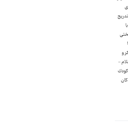
ی
تدریج
ا
سختی
ر و
لام -
كودك
كان