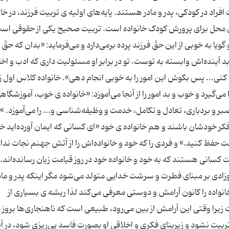
فراد در کودکی، پدر و مادر هستند. پایه‌های اولیه ی تربیت فرزند، در خان
 محل برای پرورش کودک خانواده است. تربیت صحیح یکی از حقوقی اس
ویا به خوبی از این حقّ فرزند پرده برمی‌دارد و می‌فرماید: «بدان که حقّ 
د آینده‌اش وابسته به توست. تو در برابر او مسئولیت داری که ادب و اخ
ایی کنی... پس بکوش این امور را به خوبی انجام دهی». خانواده کلاس اول 
می‌گیرد و خوب و بد امور را از آنجا می‌آموزد: «خانواده ی خوب، آموزشگا
 و بردباری، تعادل و تکامل، خدمت و وظیفه‌شناسی و... را می‌آموزد. »
فکر خودشان باشند و هم خانواده ی خود «ای کسانی که ایمان آورده‌اید خو
 حفظ کنید.» و فردی را که خود و خانواده‌اش را از آتش جهنم نجات ندا
کسانی هستند که به خود و خانواده خود در روز قیامت زیان رسانده‌اند.
نوزادی بر مبنای فطرت و سرشت خدایی متولد می‌شود مگر اینکه پدر و ما
نواده را کانون آرامش و دوستی معرفی می‌کند لذا ریشه ی بسیاری از
 زیرا وقتی این آرامش از بین می‌رود، طبیعی است که ناهنجاری‌ها بروز
بیت نشود و زیربنای فکری و اخلاقی او بصورت فاسد پی‌ریزی شود، در آی