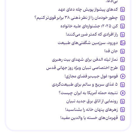
بی‌ادعا.
کدهای پیشواز پویش چله دعای عهد
چطور خودمان را از نظر ذهنی ۳۸ برابر قوی‌تر کنیم؟
کن ۲۰۲۵؛ جشنواره‌ای علیه خانواده
راز افرادی که کمتر ضرر می‌کنند!
دورود، سرزمین شگفتی‌های طبیعت
جان فدا
نماز لیله الدفن برای شهدای بیت رهبری
طرح اختصاصی تبیان ویژه روز جهانی قدس
فومو؛ غول جیب‌بر فضای مجازی!
۵ غذای سریع و سالم برای طبیعت‌گردی
نتیجه حمله آمریکا به ایران چیست؟
رونمایی از اتاق برق جدید تبیان
زهرهای پنهان خانه را بشناسید!
قهرمان‌های خسته یا والدین مفید!