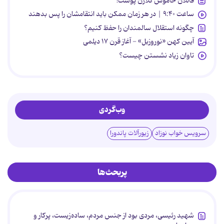
قاتلان خاموش کلاژن پوست!
ساعت ۹:۴۰ | در هر زمان ممکن باید انتقامشان را پس بدهند
چگونه استقلال سالمندان را حفظ کنیم؟
آیین کهن «نوروزبل» - آغاز قرن ۱۷ دیلمی
تاوان زیاد نشستن چیست؟
وب‌گردی
سرویس خواب نوزاد
زیورآلات پاندورا
پربحث‌ها
شهید رئیسی، مردی بود از جنس مردم، ساده‌زیست، پرکار و