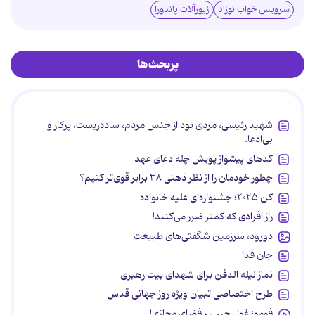
سرویس خواب نوزاد
زیورآلات پاندورا
پربحث‌ها
شهید رئیسی، مردی بود از جنس مردم، ساده‌زیست، پرکار و
بی‌ادعا.
کدهای پیشواز پویش چله دعای عهد
چطور خودمان را از نظر ذهنی ۳۸ برابر قوی‌تر کنیم؟
کن ۲۰۲۵؛ جشنواره‌ای علیه خانواده
راز افرادی که کمتر ضرر می‌کنند!
دورود، سرزمین شگفتی‌های طبیعت
جان فدا
نماز لیله الدفن برای شهدای بیت رهبری
طرح اختصاصی تبیان ویژه روز جهانی قدس
فومو؛ غول جیب‌بر فضای مجازی!