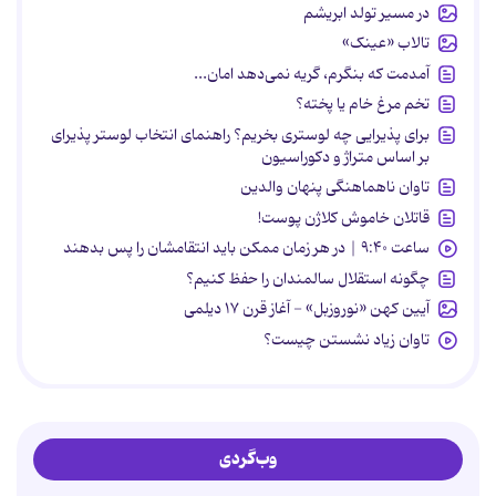
در مسیر تولد ابریشم
تالاب «عینک»
آمدمت که بنگرم، گریه نمی‌دهد امان...
تخم مرغ خام یا پخته؟
برای پذیرایی چه لوستری بخریم؟ راهنمای انتخاب لوستر پذیرای
بر اساس متراژ و دکوراسیون
تاوان ناهماهنگی پنهان والدین
قاتلان خاموش کلاژن پوست!
ساعت ۹:۴۰ | در هر زمان ممکن باید انتقامشان را پس بدهند
چگونه استقلال سالمندان را حفظ کنیم؟
آیین کهن «نوروزبل» - آغاز قرن ۱۷ دیلمی
تاوان زیاد نشستن چیست؟
وب‌گردی