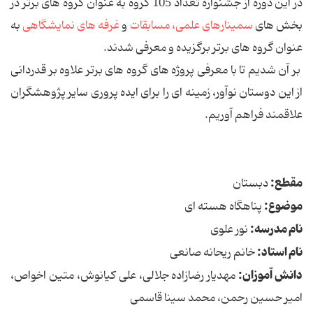
در این دوره از جشنواره تعداد 105 گروه به عنوان گروه های برتر در
بخش های
سمینارهای علمی،
مسابقات
و
غرفه های نمایشگاهی
به
عنوان گروه های برتر برگزیده و معرفی شدند.
بر آن شدیم تا با معرفی پروژه های گروه های برتر علاوه بر قدردانی
از این دوستان نوآور، زمینه ای را برای ایده پروری سایر پژوهشگران
علاقمند فراهم آوریم.
مقطع:
دبستان
موضوع:
پناهگاه هسته ای
نام مدرسه:
نور علوی
نام استاد:
خانم ریحانه صانعی
دانش آموزان:
مهدیار رضازاده جلالی، علی کیانوش، متین اخواص،
امیر حسین رحمن، محمد سینا قاسمی