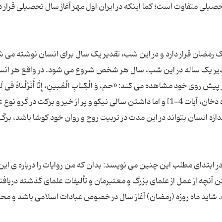
ی متفاوت است؛ کما اینکه در ایران اول مهر آغاز سال تحصیلی قرار د
ارک رمضان قرار دارد و در این شب، تقدیر یک سال برای انسان نوشته می 
یر یک ساله در این شب، سال هر شخص شروع می شود. در واقع هر انس
 خود مشاهده می کند: «حم، وَ الْكِتابِ الْمُبینِ، إِنَّا أَنْزَلْناهُ فی لَیْل
مُبارَكَةٍ إِنَّا كُنَّا مُنْذِرینَ، فیها یُفْرَقُ كُلُّ أَمْرٍ حَكیمٍ» [سوره دخان، آیات 4-1] و اما داشتن سالی نیکو و پر از خیر و برکت د
ازه انسان بتواند در این مدت در تربیت روح و روان خود کوشا باشد، برگ 
سوال مطرح در ابتدای مطلب این چنین می نویسد: بدان که من روایات را درباره ی این
 آنچه از عمل از علمای بزرگ و معتبرمان و تألیفات علمای گذشته دریافت
اید ماه روزه (رمضان) آغاز سال در خصوص عبادات اسلامی باشد و محرم