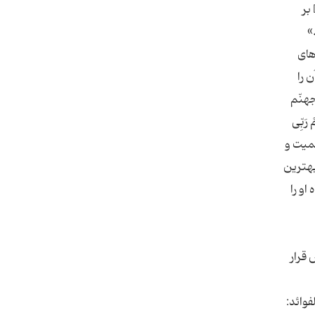
بر
»
های
 را
جهنّم
رَبِّی
ر اهمیت و
بهترین
او را
قرار
لإرشاد فی معرفة حجج الله على العباد: ج 1، ص14. [3].كنز الفوائد: