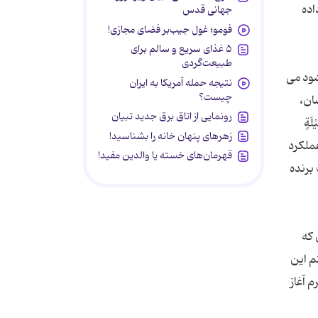
اده
جهانی قدس
فومو؛ غول جیب‌بر فضای مجازی!
۵ غذای سریع و سالم برای
طبیعت‌گردی
شود می
نتیجه حمله آمریکا به ایران
چیست؟
ان،
رونمایی از اتاق برق جدید تبیان
َةٍ
زهرهای پنهان خانه را بشناسید!
ر گرو نوع عملکرد
قهرمان‌های خسته یا والدین مفید!
برنده
 که
م این
 آغاز