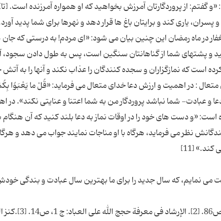
و گفتم: از پروردگارتان آمرزش بخواهید كه او همواره آمرزنده است. [تا] 
و پسران، یارى كند و برایتان باغ ها قرار دهد و نهرها براى شما پدید آورد.
 استغفار در ماه رمضان این چنین بیان می شود: «ای مردم! به درستی که جان 
د و پشتهای شما از گناهانتان سنگین است، پس به طول دادن سجود، آن
ده است که نمازگزاران و سجده کنندگان را عذاب نکند و آنها را به آتش 
عا و مسئلت از خدای متعال : در اهمیت و ارزش دعا خدای متعال می فرماید: «قُلْ ما یَعْبَوُا بِكُمْ 
قان، آیه77] بگو: اگر خواندن- دعا و عبادت- شما نباشد پروردگار من به شما اعتنا و عنایتى نكند». د
ست: «و دست های خود را در اوقات نماز به دعا بلند کنید که آن هنگام 
انش نظر می فرماید، هرگاه با او مناجات نمایند جواب می دهد و هرگاه 
 می نمایم، که سال جدید را برای ما بهترین سال عبادت و بندگی خودش 
پی نوشت ها: [1]. إقبال الأعمال (ط - القدیمة): ج 1، ص86. [2]. ا