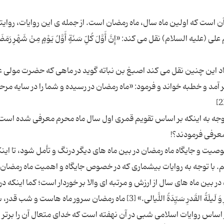
 آن است که اولین ماه سال، ماه رمضان است. از جمله ی این روایات، روایت
لسلام) نقل می کند: «إِنَّ أَوَّلَ كُلِّ سَنَةٍ أَوَّلُ یَوْمٍ مِنْ شَهْرِ رَمَضَ
د این چنین نقل می کند اصبغ بن نباته گوید در ماهى كه حضرت مولى ع
 آمد و خطبه خواند و فرمود: «ماه رمضان در رسیده و شما را در سایه مر
 توجه به اینکه بر اساس تقویم قمری اول سال ماه محرم معرفی شده است،
یت و جایگاه ماه رمضان در بین ماه های دیگر درنگ و تأمل شود، تا این
ییم. با توجه به روایات بیشماری که در خصوص جایگاه و اهمیت ماه رمضان
بین ماه های سال از ارزش و مرتبه ای والا بر خوردار است؛ کما اینکه در 
این چنین نقل شده است: «شَهرُ رَمَضان سَیِّدُ الشُّهُورِ وَ لَیلَةُ القَدرِ سَیِّدَةُ اللَّیالى.» [3] ماه رمضان سرور ماه هاست 
اس روایات اسلامی شبی در آن نهفته است که خدای متعال آن را برتر از