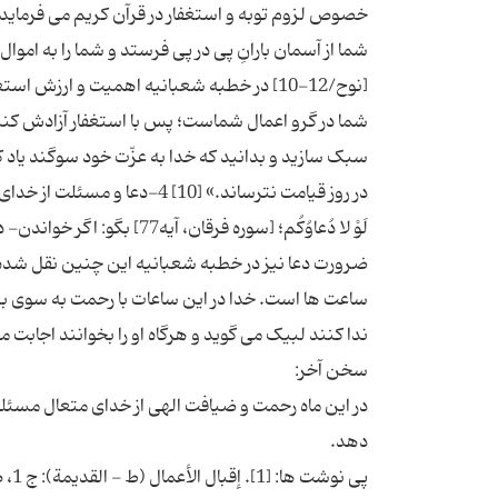
خصوص لزوم توبه و استغفار در قرآن کریم می فرماید: «
شما از آسمان بارانِ پى در پى فرستد و شما را به اموال 
[نوح/12-10] در خطبه شعبانیه اهمیت و ارزش
شما در گرو اعمال شماست؛ پس با استغفار آزادش کنی
سبک سازید و بدانید که خدا به عزّت خود سوگند یاد کر
در روز قیامت نترساند.» [10] 4-د
لَوْ لا دُعاوُكُم؛ [سوره فر
ضرورت دعا نیز در خطبه شعبانیه این چنین نقل شده ا
ساعت ها است. خدا در این ساعات با رحمت به سوی بندگ
در این ماه رحمت و ضیافت الهی از خدای متعال مسئلت