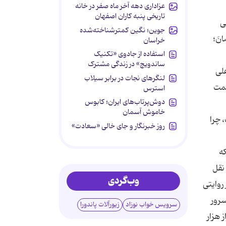
عزاداری دهه آخر ماه صفر در خانه
تاریخی پنبه کاران اصفهان
ی
جوین؛ نگین کمترشناخته‌شده
انَ؛
خراسان
استفاده از جادوی «تکنیک
ساندویچ» در زندگی مشترک
لى
لنگرهای نجات در برابر سیلاب
حمت
استرس
دوش‌پرتاب‌های ایران؛ کابوس
خاموش آسمان
 چرا
روز خبرنگار و جای خالی «سعادت»
که
 نقل
وب‌گردی
روایتی
و شب قدر، سرور
سرویس خواب نوزاد
زیورآلات پاندورا
 هزار