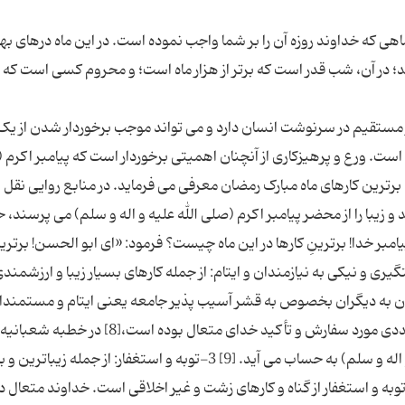
هی که خداوند روزه آن را بر شما واجب نموده است. در این ماه درهای 
 در آن، شب قدر است که برتر از هزار ماه است؛ و محروم کسی است که (
ثیر مستقیم در سرنوشت انسان دارد و می تواند موجب برخوردار شدن از یک 
است. ورع و پرهیزکاری از آنچنان اهمیتی برخوردار است که پیامبر اکرم 
له برترین کارهای ماه مبارک رمضان معرفی می فرماید. در منابع روایی نقل
و زیبا را از محضر پیامبر اکرم (صلی الله علیه و اله و سلم) می پرسند،
یامبر خدا! برترینِ کارها در این ماه چیست؟ فرمود: «اى ابو الحسن! برترین
ه، پرهیز از حرام هاى الهى است.» [7] 2-دستگیری و نیکی به نیازمندان و ایتام: از جمله کارهای بسیار زیبا و ارزشم
 به دیگران بخصوص به قشر آسیب پذیر جامعه یعنی ایتام و مستمندا
است. این کار زیبا و اخلاقی علاوه بر اینکه در آیات متعددی مورد سفارش و تأکید خدای متعال بوده است،
جمله سفارش های مورد پیامبر اکرم (صلی الله علیه و اله و سلم) به حساب می آید. [9] 3-توبه و استغفار: از جمله 
وبه و استغفار از گناه و کارهای زشت و غیر اخلاقی است. خداوند متعال د