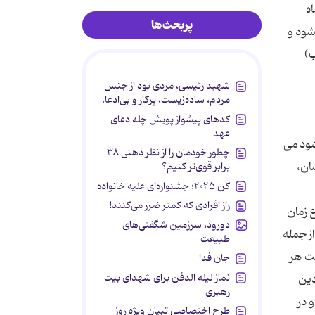
ه
پربحث‌ها
شود و
ب)
شهید رئیسی، مردی بود از جنس
مردم، ساده‌زیست، پرکار و بی‌ادعا.
کدهای پیشواز پویش چله دعای
عهد
شود می
چطور خودمان را از نظر ذهنی ۳۸
ان،
برابر قوی‌تر کنیم؟
کن ۲۰۲۵؛ جشنواره‌ای علیه خانواده
راز افرادی که کمتر ضرر می‌کنند!
 زمان
دورود، سرزمین شگفتی‌های
ز جمله
طبیعت
فت هر
جان فدا
نماز لیله الدفن برای شهدای بیت
دین
رهبری
محرم را آغاز سال می دانند و مسیحیان نیز روز میلاد حضرت مسیح را آغاز سال قرار داده اند. [5] و در
طرح اختصاصی تبیان ویژه روز