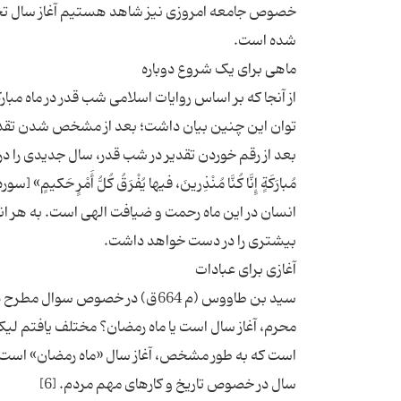
خصوص جامعه امروزی نیز شاهد هستیم آغاز سال تحصیل
از آنجا که بر اساس روایات اسلامی شب قدر در ماه مب
توان این چنین بیان داشت؛ بعد از مشخص شدن تقد
بعد از رقم خوردن تقدیر در شب قدر، سال جدیدی را در پیش روی
انسان در این ماه رحمت و ضیافت الهی است. به هر اند
سید بن طاووس (م 664ق) در خصوص 
محرم، آغاز سال است یا ماه رمضان؟ مختلف یافتم لیکن
است که به طور مشخص، آغاز سال «ماه رمضان» است. ش