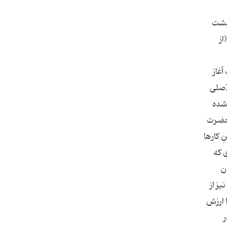
بهشت
از
آغاز
(صلی
 شده
 حضرت
ِ کارها
ندی که
ن
[8] در خطبه شعبانیه نیز از
زیباترین و با ارزش
ر