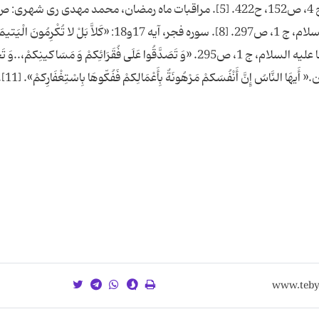
[6]. الاقبال: ج1، ص32. [7]. عیون أخبار الرضا علیه السلام، ج 1، ص297. [8]. سوره فجر، آیه 17و18: «كَلاَّ بَلْ لا تُكْرِمُ
تَحَاضُّونَ عَلى طَعامِ الْمِسْكینِ». [9]. عیون أخبار الرضا علیه السلام، ج 1، ص295. «وَ تَصَدَّقُوا عَلَی فُقَرَائِکمْ وَ مَسَاکینِکمْ،
عَلَی أَیتَامِ النَّاسِ کمَا یتَحَنَّنُ عَلَی أَیتَامِکمْ». [10]. همان.« أَیهَا النَّاسُ إِنَّ أَنْفُسَکمْ مَرْهُونَةٌ 