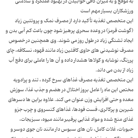
به موقع و به میزان کافی خوابیدن در بهبود عملکرد و سلامتی
این متخصص تغذیه تأکید دارد از مصرف نمک و پروتئین زیاد
(گوشت قرمز) در وعده سحری پرهیز شود چون باعث کم آبی بدن و
ایجاد تشنگی زیاد در طول روز می شوند. وی همچنین در خصوص
مصرف نوشیدنی های حاوی کافئین زیاد مانند قهوه، نسکافه، چای
پررنگ، نوشابه و کولاها هشدار داده و آن ها را عاملی برای دفع آب
این متخصص تغذیه مصرف غذاهای سرخ کرده ، تند و پرادویه
مختص این ماه را عامل بروز اختلال در هضم و جذب غذا، سوزش
معده و حتی افزایش وزن عنوان می کند. علاوه براین ها دسرهای
شیرین و پرکالری، فست فودها، غذاهای کنسروی و چرب جزو
غذای منع شده و مواد غذایی پرفیبر مانند میوه، سبزیجات،
حبوبات، غلات کامل، نان های سبوس دار مانند نان جوی دوسر و