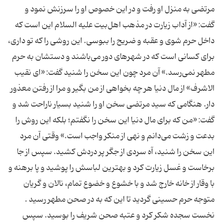
مرتضی به منزل او رفت و در این خصوص او را سرزنش نمود و
گفت: «از آداب زیارت در مذهب اهل‌بیت علیه السلام این است که
داخل حرم شوی و عقبه و ضریح را ببوسی. این روشی را که تو داری،
برای کسانی است که در شهرهای دور می‌باشند و دستشان به حرم
مطهر نمی‌رسد.» آن مرد چون این سخن را شنید گفت: «ای نقیب
الاشرف» از مال دنیا هر چه بخواهی از من بگیر و مرا از رفتن معذور
دار. هنگامی که سید مرتضی سخن او را شنید بسیار ناراحت شد و
گفت: «من که برای مال دنیا این سخن را نگفتم؛ بلکه این روش را
بدعت و زشت می‌دانم و نهی از منکر واجب است.» وقتی آن مرد
این سخن را شنید، آه سردی از جگر پر دردش کشید. سپس از جا
برخاست و غسل زیارت کرد و بهترین لباسش را پوشید و پا برهنه و
با وقار از خانه خارج شد و با خشوع و خضوع تمام، نالان و گریان
متوجه حرم حسینی گردید تا این که به در صحن مطهر رسید .
نخست سجده شکر کرد و عتبه صحن شریف را بوسید. سپس