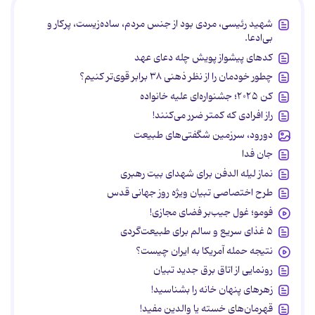
شهید رئیسی، مردی بود از جنس مردم، ساده‌زیست، پرکار و
بی‌ادعا.
کدهای پیشواز پویش چله دعای عهد
چطور خودمان را از نظر ذهنی ۳۸ برابر قوی‌تر کنیم؟
کن ۲۰۲۵؛ جشنواره‌ای علیه خانواده
راز افرادی که کمتر ضرر می‌کنند!
دورود، سرزمین شگفتی‌های طبیعت
جان فدا
نماز لیله الدفن برای شهدای بیت رهبری
طرح اختصاصی تبیان ویژه روز جهانی قدس
فومو؛ غول جیب‌بر فضای مجازی!
۵ غذای سریع و سالم برای طبیعت‌گردی
نتیجه حمله آمریکا به ایران چیست؟
رونمایی از اتاق برق جدید تبیان
زهرهای پنهان خانه را بشناسید!
قهرمان‌های خسته یا والدین مفید!