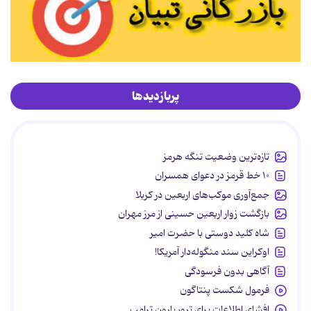
پربازدیدها
تازه‌ترین وضعیت تنگه هرمز
۱۰ خط قرمز در دعوای همسران
جمع‌آوری موکب‌های اربعین در کربلا
بازگشت زوار اربعین حسینی از مرز مهران
شاه کلید دوستی با حضرت امیر
اوکراین سند منگوله‌دار آمریکا!
آگاهی بدون فرسودگی
فرمول شکست پنتاگون
افشای اطلاعات برای ترور بارون ترامپ