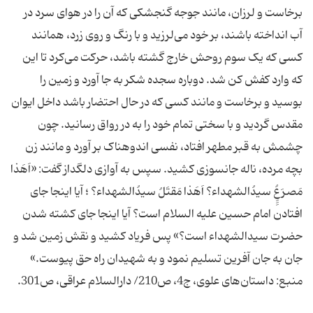
برخاست و لرزان، مانند جوجه گنجشکی که آن را در هوای سرد در
آب انداخته باشند، بر خود می‌لرزید و با رنگ و روی زرد، همانند
کسی که یک سوم روحش خارج گشته باشد، حرکت می‌کرد تا این
که وارد کفش کن شد. دوباره سجده شکر به جا آورد و زمین را
بوسید و برخاست و مانند کسی که در حال احتضار باشد داخل ایوان
مقدس گردید و با سختی تمام خود را به در رواق رسانید. چون
چشمش به قبر مطهر افتاد، نفسی اندوهناک بر آورد و مانند زن
بچه مرده، ناله جانسوزی کشید. سپس به آوازی دلگداز گفت: «اَهَذا
مَصرَعُِِِ سیدُالشهداء؟ اَهَذا مَقتَلُ سیدُالشهداء؟ ؛ آیا اینجا جای
افتادن امام حسین علیه السلام است؟ آیا اینجا جای کشته شدن
حضرت سیدالشهداء است؟» پس فریاد کشید و نقش زمین شد و
جان به جان آفرین تسلیم نمود و به شهیدان راه حق پیوست.»
منبع: داستان‌های علوی، ج4، ص210/ دارالسلام عراقی، ص301.