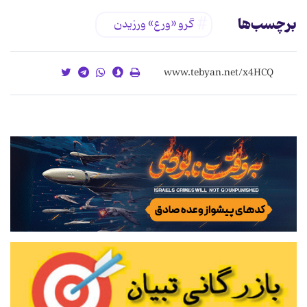
برچسب‌ها
گرو «ورع» ورزیدن