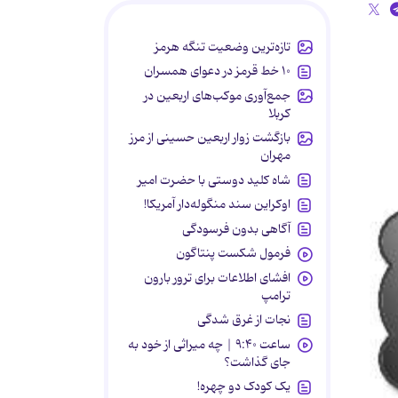
تازه‌ترین وضعیت تنگه هرمز
۱۰ خط قرمز در دعوای همسران
جمع‌آوری موکب‌های اربعین در
کربلا
بازگشت زوار اربعین حسینی از مرز
مهران
شاه کلید دوستی با حضرت امیر
اوکراین سند منگوله‌دار آمریکا!
آگاهی بدون فرسودگی
فرمول شکست پنتاگون
افشای اطلاعات برای ترور بارون
ترامپ
نجات از غرق شدگی
ساعت ۹:۴۰ | چه میراثی از خود به
جای گذاشت؟
یک کودک دو چهره!