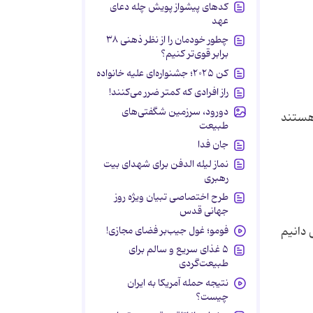
کدهای پیشواز پویش چله دعای
عهد
چطور خودمان را از نظر ذهنی ۳۸
برابر قوی‌تر کنیم؟
کن ۲۰۲۵؛ جشنواره‌ای علیه خانواده
راز افرادی که کمتر ضرر می‌کنند!
دورود، سرزمین شگفتی‌های
 هستند
طبیعت
جان فدا
نماز لیله الدفن برای شهدای بیت
رهبری
طرح اختصاصی تبیان ویژه روز
جهانی قدس
فومو؛ غول جیب‌بر فضای مجازی!
ی دانیم
۵ غذای سریع و سالم برای
طبیعت‌گردی
نتیجه حمله آمریکا به ایران
چیست؟