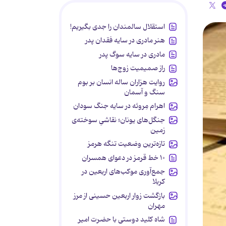
استقلال سالمندان را جدی بگیریم!
هنر مادری در سایه‌ فقدان پدر
مادری در سایه سوگ پدر
راز صمیمیت زوج‌ها
روایت هزاران ساله انسان بر بوم
سنگ و آسمان
اهرام مِروئه در سایه جنگ سودان
جنگل‌های یونان؛ نقاشیِ سوخته‌ی
زمین
تازه‌ترین وضعیت تنگه هرمز
۱۰ خط قرمز در دعوای همسران
جمع‌آوری موکب‌های اربعین در
کربلا
بازگشت زوار اربعین حسینی از مرز
مهران
شاه کلید دوستی با حضرت امیر