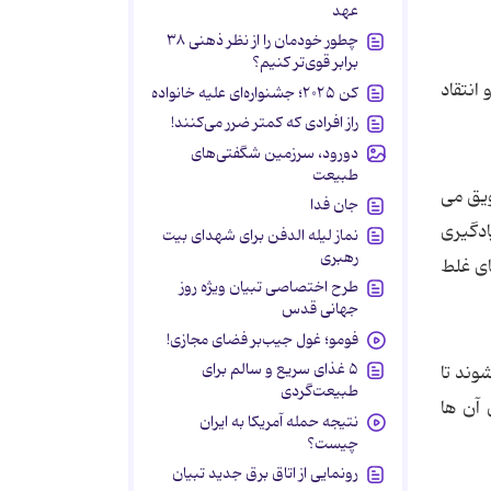
عهد
چطور خودمان را از نظر ذهنی ۳۸
برابر قوی‌تر کنیم؟
انتقاد
کن ۲۰۲۵؛ جشنواره‌ای علیه خانواده
راز افرادی که کمتر ضرر می‌کنند!
دورود، سرزمین شگفتی‌های
طبیعت
ویق می
جان فدا
ادگیری
نماز لیله الدفن برای شهدای بیت
رهبری
ای غلط
طرح اختصاصی تبیان ویژه روز
جهانی قدس
فومو؛ غول جیب‌بر فضای مجازی!
۵ غذای سریع و سالم برای
وند تا
طبیعت‌گردی
 آن ها
نتیجه حمله آمریکا به ایران
چیست؟
رونمایی از اتاق برق جدید تبیان