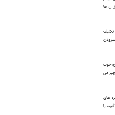
 آن ها
 تکلیف
 سرودن
ره خوب
چیز می
ره های
قیت را