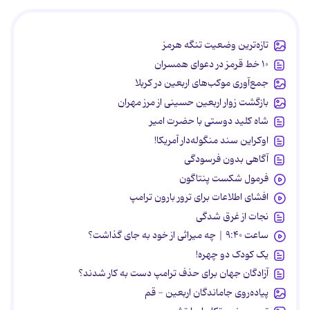
تازه‌ترین وضعیت تنگه هرمز
۱۰ خط قرمز در دعوای همسران
جمع‌آوری موکب‌های اربعین در کربلا
بازگشت زوار اربعین حسینی از مرز مهران
شاه کلید دوستی با حضرت امیر
اوکراین سند منگوله‌دار آمریکا!
آگاهی بدون فرسودگی
فرمول شکست پنتاگون
افشای اطلاعات برای ترور بارون ترامپ
نجات از غرق شدگی
ساعت ۹:۴۰ | چه میراثی از خود به جای گذاشت؟
یک کودک دو چهره!
آزادگان جهان برای حذف ترامپ دست به کار شدند؟
پیاده‌روی جاماندگان اربعین - قم