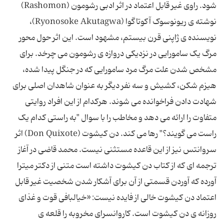
شود. راوی غیر قابل اعتماد در اثر ادبی رشومون (Rashomon)
نوشته ی ریونوسوک آکوتاگوا (Ryonosoke Akutagwa)،
نویسنده ی ژاپنی قرن بیستم، مشهود است. این اثر حول محور
مرگ یک سامورایی در نزدیکی دروازه ی رشومون می چرخد. برای
مشخص شدن علت مرگ مرد سامورایی که در جنگل پیدا شده،
هیزم شکن، کشیش و سه نفر دیگر به عنوان شاهدان اصلی برای
شهادت دادن فراخوانده می شوند. هرکدام از این افراد روایتی
متفاوت را ارائه می دهد و مخاطب را با سوال "به راستی کدام یک
راست می گویند؟" رها می کند. دن کیشوت (Don Quixote) اثر
سروانتس نیز از این قاعده مستثنی نیست. محمد قاضی در آغاز
ترجمه ای که از کتاب دن کیشوت داشته است متنی از دکتر میترا
آورده که آوردن قسمتی از آن برای آشکار شدن شخصیت غیر قابل
اعتماد دن کیشوت خالی از فایده نیست: «خیالبافی قوت و غذای
روزانه ی دن کیشوت است. کاروانسرای مخروبه را قلعه ی