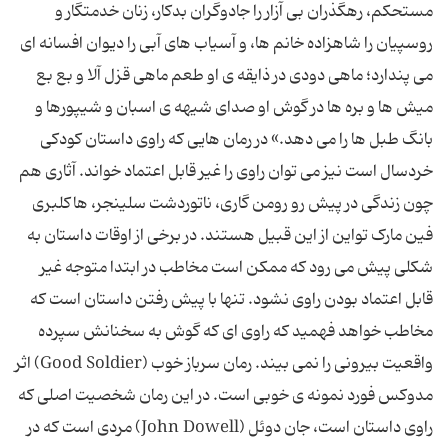
مستحکم، رهگذران بی آزار را جادوگران بدکار، زنان خدمتگار و
روسپیان را شاهزاده خانم ها، و آسیاب های آبی را دیوان افسانه ای
می پندارد؛ ماهی دودی در ذایقه ی او طعم ماهی قزل آلا و بع بع
میش ها و بره ها در گوش او صدای شیهه ی اسبان و شیپورها و
بانگ طبل ها را می دهد.» در رمان هایی که راوی داستان کودکی
خردسال است نیز می توان راوی را غیر قابل اعتماد خواند. آثاری هم
چون زندگی در پیش رو رومن گاری، ناتوردشت سلینجر، هاکلبری
فین مارک تواین از این قبیل هستند. در برخی از اوقات داستان به
شکلی پیش می رود که ممکن است مخاطب در ابتدا متوجه غیر
قابل اعتماد بودن راوی نشود. تنها با پیش رفتن داستان است که
مخاطب خواهد فهمید که راوی ای که گوش به سخنانش سپرده
واقعیت بیرونی را نمی بیند. رمان سرباز خوب (Good Soldier) اثر
مدوکس فورد نمونه ی خوبی است. در این رمان شخصیت اصلی که
راوی داستان است، جان دوئل (John Dowell) مردی است که در