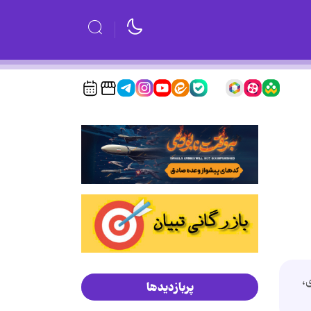
،
پربازدیدها