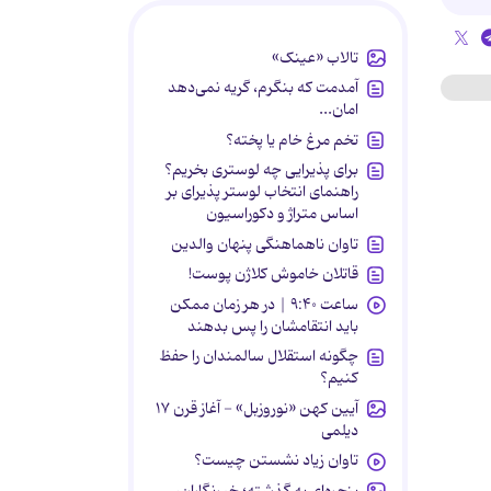
تالاب «عینک»
آمدمت که بنگرم، گریه نمی‌دهد
امان...
تخم مرغ خام یا پخته؟
برای پذیرایی چه لوستری بخریم؟
راهنمای انتخاب لوستر پذیرای بر
اساس متراژ و دکوراسیون
تاوان ناهماهنگی پنهان والدین
قاتلان خاموش کلاژن پوست!
ساعت ۹:۴۰ | در هر زمان ممکن
باید انتقامشان را پس بدهند
چگونه استقلال سالمندان را حفظ
کنیم؟
آیین کهن «نوروزبل» - آغاز قرن ۱۷
دیلمی
تاوان زیاد نشستن چیست؟
پنجره‌ای به گذشته؛ خبرنگاران،