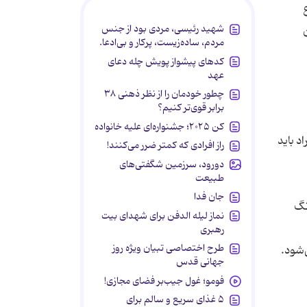
شهید رئیسی، مردی بود از جنس
دن
مردم، ساده‌زیست، پرکار و بی‌ادعا.
کدهای پیشواز پویش چله دعای
عهد
چطور خودمان را از نظر ذهنی ۳۸
برابر قوی‌تر کنیم؟
کن ۲۰۲۵؛ جشنواره‌ای علیه خانواده
د باید
راز افرادی که کمتر ضرر می‌کنند!
دورود، سرزمین شگفتی‌های
طبیعت
جان فدا
نگ
نماز لیله الدفن برای شهدای بیت
رهبری
طرح اختصاصی تبیان ویژه روز
جهانی قدس
فومو؛ غول جیب‌بر فضای مجازی!
۵ غذای سریع و سالم برای