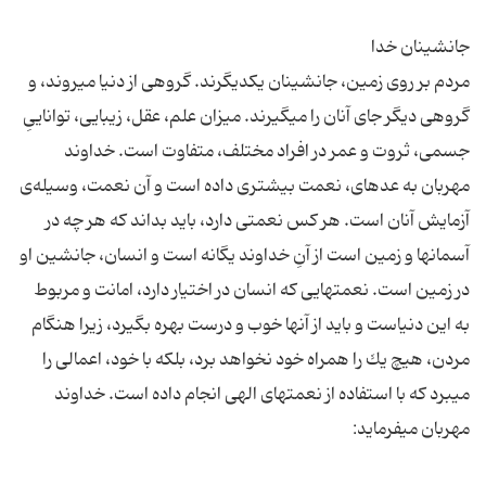
مردم بر روى زمین، جانشینان یكدیگرند. گروهى از دنیا مى‏روند، و
گروهى دیگر جاى آنان را مى‏گیرند. میزان علم، عقل، زیبایى، توانایىِ
جسمى، ثروت و عمر در افراد مختلف، متفاوت است. خداوند
مهربان به عده‏اى، نعمت بیش‏ترى داده است و آن نعمت، وسیله‌ی
آزمایش آنان است. هر كس نعمتى دارد، باید بداند كه هر چه در
آسمان‏ها و زمین است از آنِ خداوند یگانه است و انسان، جانشین او
در زمین است. نعمت‏هایى كه انسان در اختیار دارد، امانت و مربوط
به این دنیاست و باید از آن‏ها خوب و درست بهره بگیرد، زیرا هنگام
مردن، هیچ یك را همراه خود نخواهد برد، بلكه با خود، اعمالى را
مى‏برد كه با استفاده از نعمت‏هاى الهى انجام داده است. خداوند