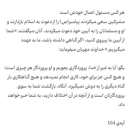
مشركین سعى مى‏كردند پیامبر(ص) را از دعوت به اسلام بازدارند و
او و مسلمانان را به آیین خود دعوت مى‏كردند. آنان مى‏گفتند: «شما
از آیین ما پیروى كنید، اگر گناهى داشته باشد، ما به عهده
بگو: آیا به غیر از خدا، پروردگارى بجویم و او پروردگار هر چیزی است؛
و هیچ كس جز براى خود، كارى انجام نمى‏دهد و هیچ گناهكارى بار
گناه دیگرى را به دوش نمى‏گیرد. آن‏گاه، بازگشت شما به سوى
پروردگارتان است و از آن‏چه در آن اختلاف دارید، به شما خبر خواهد