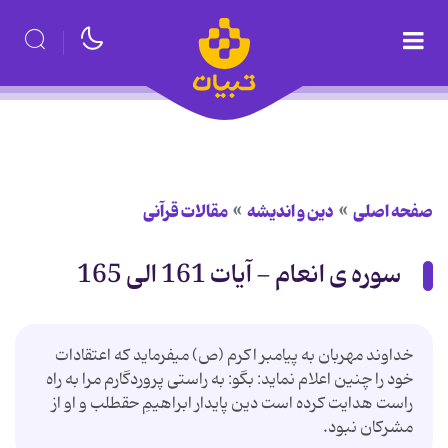
صفحه اصلی
دین و اندیشه
مقالات قرآنی
سوره ی انعام - آیات 161 الی 165
خداوند مهربان به پیامبر اكرم (ص) مى‏فرماید كه اعتقادات
خود را چنین اعلام نماید: بگو: به راستى پروردگارم مرا به راه
راست هدایت كرده است دین پایدار ابراهیمِ حق‏طلب و او از
مشركان نبود.