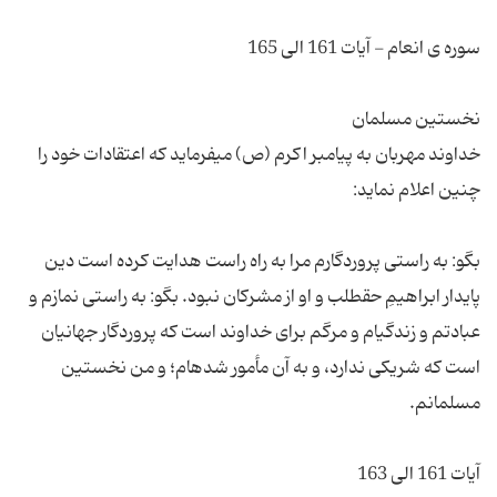
خداوند مهربان به پیامبر اكرم (ص) مى‏فرماید كه اعتقادات خود را
بگو: به راستى پروردگارم مرا به راه راست هدایت كرده است دین
پایدار ابراهیمِ حق‏طلب و او از مشركان نبود. بگو: به راستى نمازم و
عبادتم و زندگى‏ام و مرگم براى خداوند است كه پروردگار جهانیان
است كه شریكى ندارد، و به آن مأمور شده‏ام؛ و من نخستین