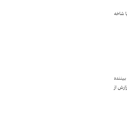
ا شاخه
یننده
ارش از