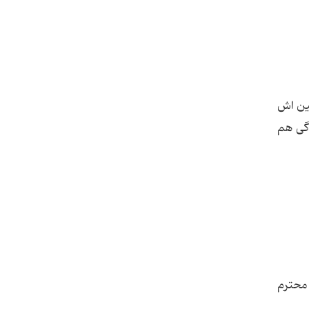
بین اش
دگی هم
 محترم