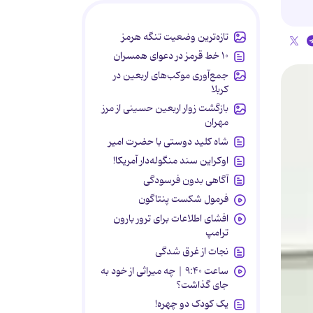
تازه‌ترین وضعیت تنگه هرمز
۱۰ خط قرمز در دعوای همسران
جمع‌آوری موکب‌های اربعین در
کربلا
بازگشت زوار اربعین حسینی از مرز
مهران
شاه کلید دوستی با حضرت امیر
اوکراین سند منگوله‌دار آمریکا!
آگاهی بدون فرسودگی
فرمول شکست پنتاگون
افشای اطلاعات برای ترور بارون
ترامپ
نجات از غرق شدگی
ساعت ۹:۴۰ | چه میراثی از خود به
جای گذاشت؟
یک کودک دو چهره!