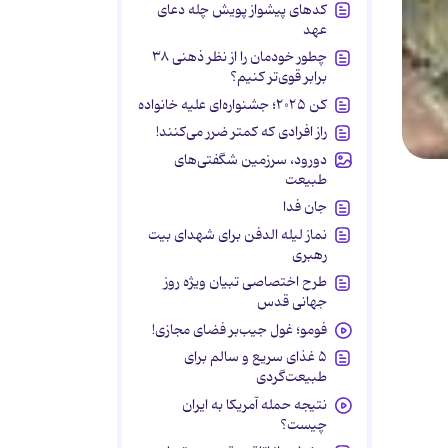
کدهای پیشواز پویش چله دعای
عهد
چطور خودمان را از نظر ذهنی ۳۸
برابر قوی‌تر کنیم؟
کن ۲۰۲۵؛ جشنواره‌ای علیه خانواده
راز افرادی که کمتر ضرر می‌کنند!
دورود، سرزمین شگفتی‌های
طبیعت
جان فدا
نماز لیله الدفن برای شهدای بیت
رهبری
طرح اختصاصی تبیان ویژه روز
جهانی قدس
فومو؛ غول جیب‌بر فضای مجازی!
۵ غذای سریع و سالم برای
طبیعت‌گردی
نتیجه حمله آمریکا به ایران
چیست؟