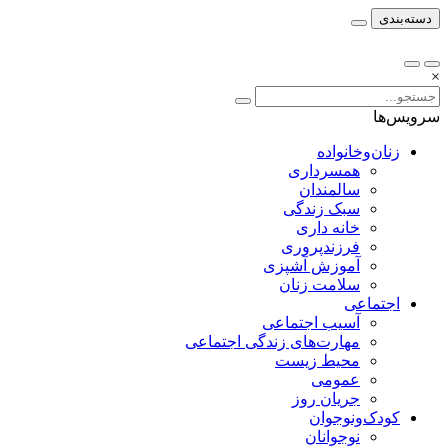
دسته‌بندی
×
سرویس‌ها
زنان‌وخانواده
همسرداری
سالمندان
سبک زندگی
خانه داری
فرزندپروری
آموزش آشپزی
سلامت زنان
اجتماعی
آسیب اجتماعی
مهارت‌های زندگی اجتماعی
محیط زیست
عمومی
جریان روز
کودک‌ونوجوان
نوجوانان