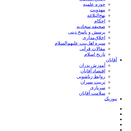
حوزه علمیه
مهدویت
نهج‌البلاغه
احکام
صحیفه سجادیه
پرسش و پاسخ دینی
اخلاق‌مداری
سیره اهل‌بیت علیهم‌السلام
مقالات قرآنی
تاریخ اسلام
آقایان
آموزش پدران
اقتصاد آقایان
روابط زناشویی
تربیت پسران
سربازی
سلامت آقایان
نیوزیک