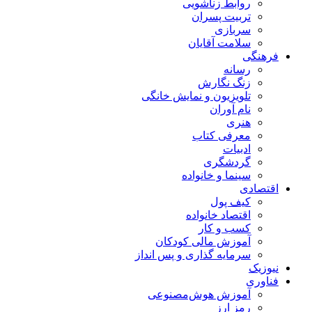
روابط زناشویی
تربیت پسران
سربازی
سلامت آقایان
فرهنگی
رسانه
زنگ نگارش
تلویزیون و نمایش خانگی
نام آوران
هنری
معرفی کتاب
ادبیات
گردشگری
سینما و خانواده
اقتصادی
کیف پول
اقتصاد خانواده
کسب و کار
آموزش مالی کودکان
سرمایه گذاری و پس انداز
نیوزیک
فناوری
آموزش هوش‌مصنوعی
رمز ارز