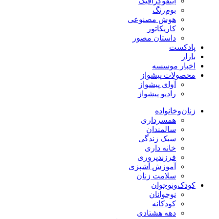
اینفوگرافیک
بوم‌رنگ
هوش مصنوعی
کاریکاتور
داستان مصور
پادکست
بازار
اخبار موسسه
محصولات پیشواز
آوای پیشواز
رادیو پیشواز
زنان‌وخانواده
همسرداری
سالمندان
سبک زندگی
خانه داری
فرزندپروری
آموزش آشپزی
سلامت زنان
کودک‌ونوجوان
نوجوانان
کودکانه
دهه هشتادی