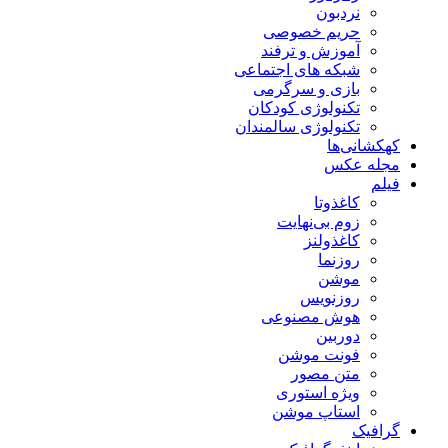
نردبون
حریم خصوصی
آموزش و ترفند
شبکه های اجتماعی
بازی و سرگرمی
تکنولوژی کودکان
تکنولوژی سالمندان
کهکشانی‌ها
مجله عکس
فیلم
کاغذوتا
زوم بی‌نهایت
کاغذولنز
روزنما
موشن
روزنویس
هوش مصنوعی
دوربین
فونت موشن
متن مصور
ویژه استوری
استاپ موشن
گرافیک