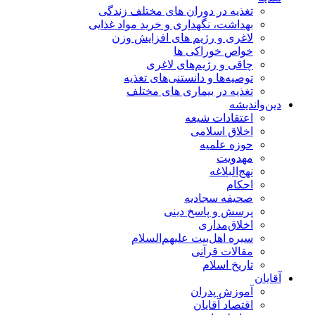
تغذیه در دوران های مختلف زندگی
بهداشت، نگهداری و خرید مواد غذایی
لاغری و رژیم های افزایش وزن
خواص خوراكی ها
چاقی و رژیم‌های لاغری
توصیه‌ها و دانستنی‌های تغذیه
تغذیه در بیماری های مختلف
دین‌واندیشه
اعتقادات شیعه
اخلاق اسلامی
حوزه علمیه
مهدویت
نهج‌البلاغه
احکام
صحیفه سجادیه
پرسش و پاسخ دینی
اخلاق‌مداری
سیره اهل‌بیت علیهم‌السلام
مقالات قرآنی
تاریخ اسلام
آقایان
آموزش پدران
اقتصاد آقایان