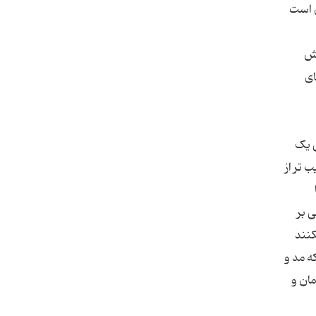
ن است
رش
ای
ی یک
 تر از
 بر
کنند
ه مد و
ان و