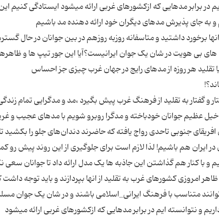
م در برابر مدهایی که ازکشورهای غربی ارائه میشود ایستادگی کنیم ای
ا انها برخورد داشتید و متاسفانه روزبه روزهم در بین جوانان در حال گست
نگی های بی هویت در شان یک جوان ایرانیست؟آیا این جور تیپ ها و ظاهره
ا تقلید هر روزه از مدهای رایج در جهان غرب چیزی جز احساس
ار و گفتار به تقلید از فرهنگ غرب پیش بگیرد ،مد و مدگرایی تمام زندگ
 خیل عظیم جوانان خودباخته و مدگرا روبرو شویم با مدهای عجیب و غریب
افریقای جنوبی تاحدی رواج یافته که حاضرند دندان‌های جلو را بکشید تا
ر ایران هم باشیم! لذا لازم است برای جلوگیری از این روند پیش رو کمی
 و با کنار هم گذاشتن این جاذبه ها یک مدل ارائه داد تا جوانان سعی ن
هر امروزی کشورهای غرب به تقلید از انها بپردازند و باید توجه داشت ک
وانند متناسب با فرهنگ ایرانی_اسلامی باشند و در شان یک جوان مسلم
م و نتوانسته ایم در برابر مدهایی که ازکشورهای غربی ارائه میشود