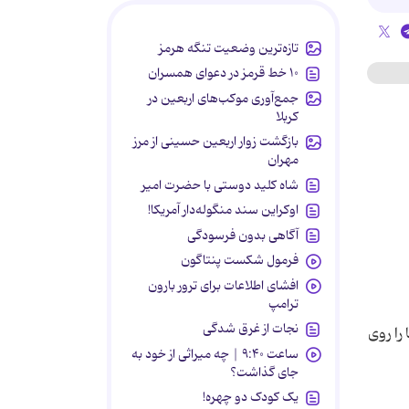
تازه‌ترین وضعیت تنگه هرمز
۱۰ خط قرمز در دعوای همسران
جمع‌آوری موکب‌های اربعین در
کربلا
بازگشت زوار اربعین حسینی از مرز
مهران
شاه کلید دوستی با حضرت امیر
اوکراین سند منگوله‌دار آمریکا!
آگاهی بدون فرسودگی
فرمول شکست پنتاگون
افشای اطلاعات برای ترور بارون
ترامپ
نجات از غرق شدگی
را روی
ساعت ۹:۴۰ | چه میراثی از خود به
جای گذاشت؟
یک کودک دو چهره!