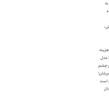
به
ه
ش،
رد هزینه
این نگین ها را به صورت دلار پرداخت میکند و نگین توسط بیمارستان خریداری میشود جنس این نگین‌ها پلاتین است و در 3 مدل
در چشم
مرشان!
ن است
مت دلار