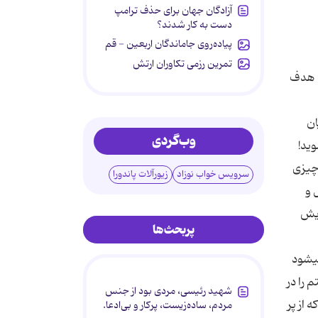
آزادگان جهان برای حذف ترامپ
دست به کار شدند؟
پیاده‌روی جاماندگان اربعین - قم
تمرین رزمی تکاوران ارتش
یا هدف
ان
وب‌گردی
وید!
 چیزی
سرویس خواب نوزاد
زیورآلات پاندورا
 و
ایش
پربحث‌ها
میشود
 را در
شهید رئیسی، مردی بود از جنس
 از پر
مردم، ساده‌زیست، پرکار و بی‌ادعا.