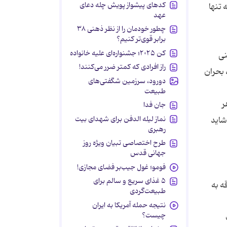
کدهای پیشواز پویش چله دعای
 تنها
عهد
چطور خودمان را از نظر ذهنی ۳۸
برابر قوی‌تر کنیم؟
کن ۲۰۲۵؛ جشنواره‌ای علیه خانواده
نی
راز افرادی که کمتر ضرر می‌کنند!
 بحران
دورود، سرزمین شگفتی‌های
طبیعت
ر
جان فدا
نماز لیله الدفن برای شهدای بیت
شاید
رهبری
طرح اختصاصی تبیان ویژه روز
جهانی قدس
فومو؛ غول جیب‌بر فضای مجازی!
۵ غذای سریع و سالم برای
ه به
طبیعت‌گردی
نتیجه حمله آمریکا به ایران
چیست؟