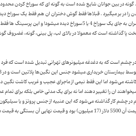
ط گونه در بین جوانان شایع شده است به گونه ای که سوراخ کردن محدود 
را در بر میگیرد . قبلاها فقط گوش دختران ان هم فقط یک سوراخ دید
میشد اما اکنون درگوش بسیاری از دختران و حتی پسران به جای یک سوراخ 4 یا 5سوراخ دیده میشود! و این پرسینگ ها فقط
ت پا گذاشته است که معمولا در بالای لب، پل بینی، گونه، غضروف گو
دهای این روزها کاشت نگین 7میلیونی در چشم است که به دغدغه میلیونرهای تهرانی تبدیل شده است که ف
کاشته می‌شود اما این فقط نیمی از ماجرای عجیب و غریب کاشت نگین 
واهند ان را تغییر دهند اما نه برای یک مدتی خاص بلکه برای تمام ع
 در چشم کار گذاشته می‌شود که این عنبیه از جنس پروتز و یا سیلیکو
که باز کلینیک آن را برای بیمار تهیه می‌کند و آخرین قیمت آن 5500 دلار (17 میلیون) بود و قیمت نهایی آن بستگی به قی