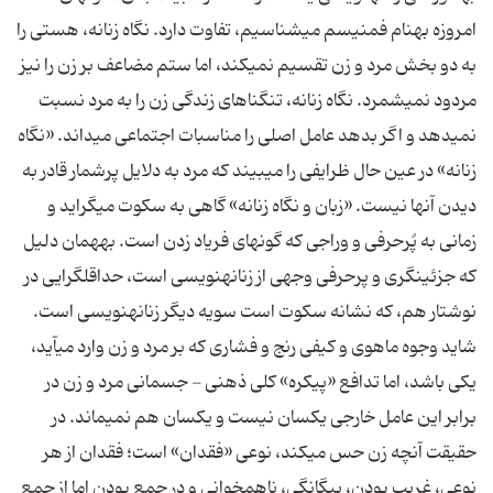
امروزه به‏نام فمنیسم مى‏شناسیم، تفاوت دارد. نگاه زنانه، هستى را
به دو بخش مرد و زن تقسیم نمى‏كند، اما ستم مضاعف بر زن را نیز
مردود نمى‏شمرد. نگاه زنانه، تنگناهاى زندگى زن را به مرد نسبت
نمى‏دهد و اگر بدهد عامل اصلى را مناسبات اجتماعى مى‏داند. «نگاه
زنانه» در عین حال ظرایفى را مى‏بیند كه مرد به دلایل پرشمار قادر به
دیدن آنها نیست. «زبان و نگاه زنانه» گاهى به سكوت مى‏گراید و
زمانى به پُرحرفى و وراجى كه گونه‏اى فریاد زدن است. به‏همان دلیل
كه جزئى‏نگرى و پرحرفى وجهى از زنانه‏نویسى است، حداقل‏گرایى در
شاید وجوه ماهوى و كیفى رنج و فشارى كه بر مرد و زن وارد مى‏آید،
یكى باشد، اما تدافع «پیكره» كلى ذهنى - جسمانى مرد و زن در
برابر این عامل خارجى یكسان نیست و یكسان هم نمى‏ماند. در
حقیقت آن‏چه زن حس مى‏كند، نوعى «فقدان» است؛ فقدان از هر
نوعى، غریب بودن، بیگانگى، ناهمخوانى و در جمع بودن اما از جمع