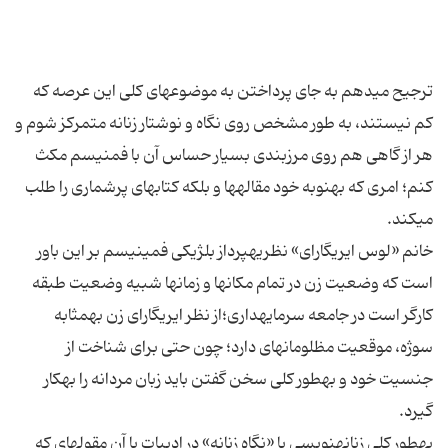
ترجیح می‏دهم به جاى پرداختن به موضوع‏هاى كلى این عرصه كه
كم نیستند، به طور مشخص روى نگاه و نوشتار زنانه متمركز شوم و
هر از گاهى هم روى مرزبندى بسیار حساس آن با فمنیسم مكث
كنم؛ امرى كه به‏نوبه خود مقاله‏ها و بلكه كتاب‏هاى پرشمارى را طلب
خانم «لوس ایریگاراى» نظریه‏پرداز بلژیكى فمینیسم بر این باور
است كه وضعیت زن در تمام مكان‏ها و زمان‏ها شبیه وضعیت طبقه
كارگر است در جامعه سرمایه‏دارى؛از نظر ایریگاراى زن به‏مثابه
سوژه، موقعیت مظلومانه‏اى دارد؛ چون حتى براى شناخت از
جنسیت خود و به‏طور كلى سخن گفتن باید زبان مردانه را به‏كار
به‏طور كلى زنانه‏نویسى یا «نگاه زنانه» در ادبیات با آن مقوله‏اى كه