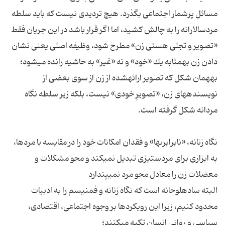
مسائل پرشمار اجتماعى بگذرد. هیچ تردیدى نیست كه باید سلطه
مردسالارانه را به چالش كشید، اما اگر قرار باشد در این جریان فقط
«تصویر و تجلى هستى زن» مطرح شود، وظیفه اصلى یعنى نشان
دادن زن به‏مثابه یك «خود» و نه «غیر» به حاشیه رانده مى‏شود؛
به‏همان شكل كه تصویر ارائه‏شده از زن از سوى بعضى از
نویسنده‏هاى زن، «تصویرِ خودى» نیست، بلكه زیر سلطه نگاه
نگاه زنانه، «نابرابرى‏ها» و فقدان امكانات خود را در مقایسه با مردها،
به ابزارى براى مردستیزى تبدیل نمى‏كند و محو مشكلات و
البته ساده‏لوحانه است كه نگاه زنانه و فمنیسم را به ادبیات
محدود كنیم، زیرا این رویكردها بر وجوه اجتماعى، اقتصادى،