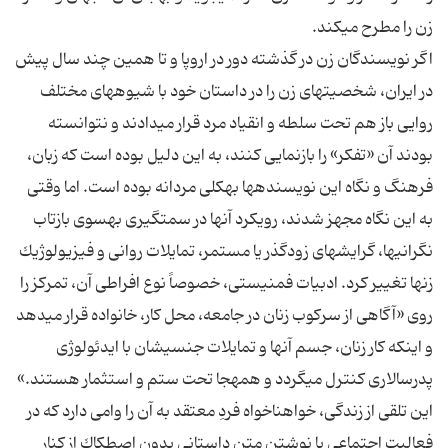
اگر نویسندگان زن در گذشته دور در اروپا و تا همین چند سال پیش
در ایران، شخصیت‏هاى زن را در داستان خود با شیوه‏هاى مختلف
روایى باز هم تحت سلطه و انقیاد مرد قرار مى‏دادند و نتوانسته
بودند آن «تفكر» را بازنمایى كنند، به این دلیل بوده است كه زبان،
فرهنگ و نگاه این نویسنده‏ها به‏كلى مردانه بوده است. اما وقتى
به این نگاه مجهز شدند، رویكرد آنها در سمت‏گیرى به‏سوى بازتاب
نگرانى‏ها، گرایش‏هاى زودگذر یا مستمر، تمایلات روانى و فیزیولوژیك
زن‏ها تغییر كرد. ادبیات فمنیستى، خصوصاً نوع افراطى آن، تمركز را
روى «آگاهى از سركوب زنان در جامعه، محل كار، خانواده قرار مى‏دهد
و این‏كه كار زنان، جسم آنها و تمایلات جنسى‏شان با ایدئولوژى
پدرسالارى كنترل مى‏گردد و همه‏جا تحت ستم و استثمار هستند.»
این تلقى از زندگى، خواه‏ناخواه فردِ معتقد به آن را وامى دارد كه در
فعالیت اجتماعى یا نوشتن متن داستانى بدون اصطكاك از كنار