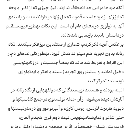
آن‏كه مردها در این حد انعطاف ندارند. نیز، چیزى كه از نظر او وجه
تمایز زن‏ها از مردهاست، قدرت تحمل زن‏ها در طولانى‏مدت و پاى‏بندى
آنها به نوآورى در معناى عام آن است. این نكات به‏طور غیرمستقیم
بر عكس آن‏چه ذكر كردم، شمارى از منتقدین نیز فكر مى‏كنند، نگاه
زنانه بدون تجربه هم مى‏تواند شكل گیرد. به‏طور كلى عده‏اى دچار
این افراط و تفریط شده‏اند كه بعضاً جنسیت را در زنانه‏نویسى
دخیل ندانند و بیشتر روى تجربه زیسته و تفكر و ایدئولوژى
البته بودند و هستند نویسندگانى كه مولفه‏هایى از نگاه زنانه در
آثارشان دیده مى‏شود؛ از آن جمله تولستوى در جمع كلاسیك‏ها و
دیوید هربرت لارنس، رومن گارى، و آلبرتو موراویا در مدرنیست‏ها و
حتى شاعر و نمایشنامه‏نویس نیمه دوم قرن هجدم آلمان،
فریدریش شیلر- خصوصاً در آثارى همچون دوشیزه اولئان، مارى