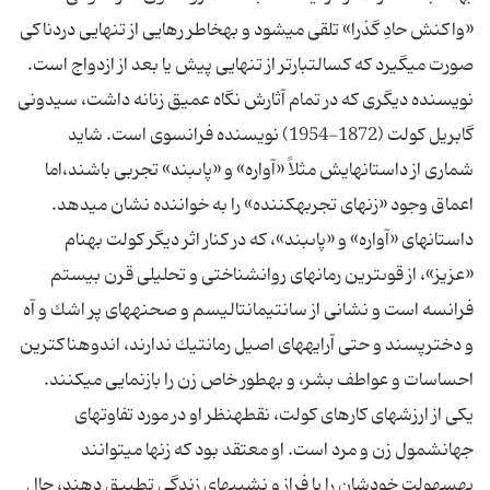
«واكنش حادِ گذرا» تلقى مى‏شود و به‏خاطر رهایى از تنهایى دردناكى
نویسنده دیگرى كه در تمام آثارش نگاه عمیق زنانه داشت، سیدونى
گابریل كولت (1872-1954) نویسنده فرانسوى است. شاید
شمارى از داستان‏هایش مثلاً «آواره» و «پاى‏بند» تجربى باشند،اما
داستان‏هاى «آواره» و «پاى‏بند»، كه در كنار اثر دیگر كولت به‏نام
«عزیز»، از قوى‏ترین رمان‏هاى روان‏شناختى و تحلیلى قرن بیستم
فرانسه است و نشانى از سانتى‏مانتالیسم و صحنه‏هاى پر اشك و آه
و دخترپسند و حتى آرایه‏هاى اصیل رمانتیك ندارند، اندوهناك‏ترین
یكى از ارزش‏هاى كارهاى كولت، نقطه‏نظر او در مورد تفاوت‏هاى
جهان‏شمول زن و مرد است. او معتقد بود كه زن‏ها مى‏توانند
به‏سهولت خودشان را با فراز و نشیب‏هاى زندگى تطبیق دهند، حال