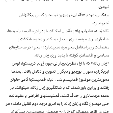
برعكس، مرد با «فقدان» روبه‏رو نیست و كسى بیگانه‏اش
نگاه زنانه، «نابرابرى‏ها» و فقدان امكانات خود را در مقایسه با مردها،
به ابزارى براى مردستیزى تبدیل نمى‏كند و محو مشكلات و
معضلات زن را معادل محو مرد نمى‏پندارد؛ «محو» در ساختارهاى
«زبان زنانه» كه با آراء نظریه‏پردازانى چون ژولیا كریستوا، لوس
ایریگاراى، سوزان بوردیو و دیگران تدوین و تكامل یافت، بعدها
محورى‏ترین موضوع فمنیسم شد. البته فمنیست‏ها گامى جلوتر
رفتند و بر این باور شدند كه با شكل‏گیرى زبان زنانه، مى‏توانند بار
عمده مردسالارى را حذف كنند. فمنیست‏هاى افراطى یا عقب‏مانده
حتى موضوع نگاه و زبان زنانه را به امرى درجه دوم تقلیل دادند؛ هر
چند در ظاهر مدعى‏اند كه «زبان» همچنان محورى‏ترین مسأله زنان