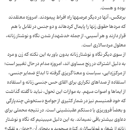
برعكس، آنها در دیگر عرصه‏ها راه افراط پیمودند. امروزه معتقدند
كه مردها حقوق زن‏ها را پایمال كرده‏اند و دو جنس در تقابل با هم
قرار دارند و هر آسیبى، از جمله خدشه‏دار شدن نگاه و نوشتار زنانه،
از سوى دیگر نگاه و نوشتار زنانه بدون باور به این نكته كه زن و مرد
به دلیل اشتراك در رنج مساوى اند، امروزه مدام در حال تغییر است؛
از مركززدایى، سیاست و معناگریزى گرفته تا ابداع ضمایر جنسى،
استفاده از صداهاى تكرارى براى القاى حس جنسى زنانه و استفاده
از ایماها و اصوات مبهم. به موازات این تحول، نباید ناگفته گذاشت
كه خود فمنیسم نیز در شمار كثیرى از جوامع دستخوش چندپارگى
و بعضاً فروریزى یا دست‏كم عقب‏نشینى است. در نتیجه محملى براى
دعاوى بیشتر باقى نمى‏ماند. به این دلیل مى‏بینیم كه نگاه و نوشتار
زنانه از شعار و غوغاسالارى كناره مى‏جوید و به‏جاى آن «جهان و تفكر»