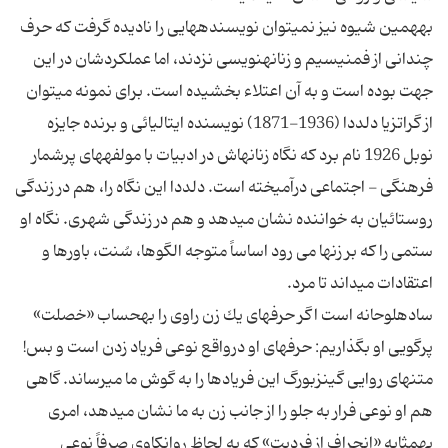
به‏همین شیوه نیز نمى‏توان نویسنده‏هایى را نادیده گرفت كه حرف
چندانى از فمنیسیم و زنانه‏نویسى نزدند، اما عملكردشان در این
جهت بوده است و به آن اعتلاء بخشیده است. براى نمونه مى‏توان
از گراتزیا دلددا (1936-1871) نویسنده ایتالیائى و برنده جایزه
نوبل 1926 نام برد كه نگاه زنانه‏اش در ادبیات با مولفه‏هاى پرشمار
فرهنگى - اجتماعى درآمیخته است. دلددا این نگاه را، هم در زندگى
روستائیان به خواننده نشان مى‏دهد و هم در زندگى شهرى. نگاه او
ستمى را كه بر زن‏ها مى رود اساساً متوجه الگوها، سُنت، باورها و
ساده‏لوحانه است اگر حرف‏هاى یك زن راوى را به‏حساب «خصلت»
پرگویى او بگذاریم: حرف‏هاى او درواقع نوعى فریاد زدن است و بس!
متن‏هاى روایى گینزبورگ این فریادها را به گوش ما مى‏رساند. گاهى
هم او نوعى فرار به جلو را از جانب زن به ما نشان مى‏دهد، امرى
به‏مثابه «انحراف از فردیت» كه به لحاظ روانكاوى صرفاً نوعى