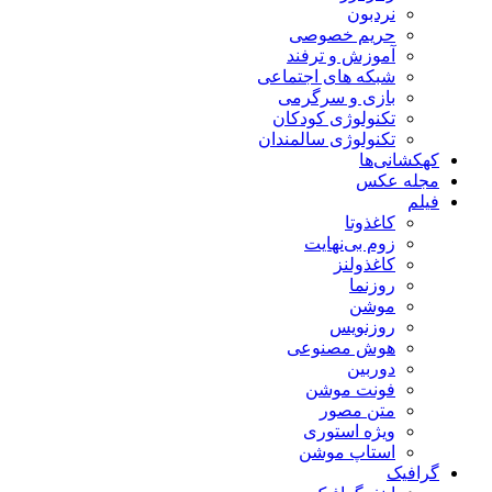
نردبون
حریم خصوصی
آموزش و ترفند
شبکه های اجتماعی
بازی و سرگرمی
تکنولوژی کودکان
تکنولوژی سالمندان
کهکشانی‌ها
مجله عکس
فیلم
کاغذوتا
زوم بی‌نهایت
کاغذولنز
روزنما
موشن
روزنویس
هوش مصنوعی
دوربین
فونت موشن
متن مصور
ویژه استوری
استاپ موشن
گرافیک