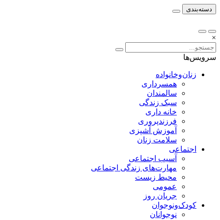
دسته‌بندی
×
سرویس‌ها
زنان‌وخانواده
همسرداری
سالمندان
سبک زندگی
خانه داری
فرزندپروری
آموزش آشپزی
سلامت زنان
اجتماعی
آسیب اجتماعی
مهارت‌های زندگی اجتماعی
محیط زیست
عمومی
جریان روز
کودک‌ونوجوان
نوجوانان