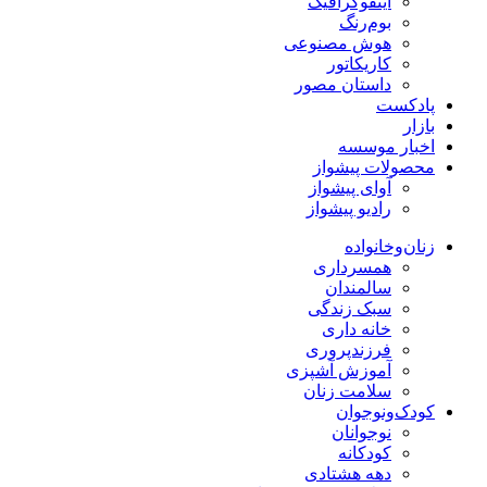
اینفوگرافیک
بوم‌رنگ
هوش مصنوعی
کاریکاتور
داستان مصور
پادکست
بازار
اخبار موسسه
محصولات پیشواز
آوای پیشواز
رادیو پیشواز
زنان‌وخانواده
همسرداری
سالمندان
سبک زندگی
خانه داری
فرزندپروری
آموزش آشپزی
سلامت زنان
کودک‌ونوجوان
نوجوانان
کودکانه
دهه هشتادی