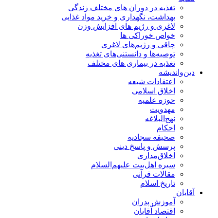
تغذیه در دوران های مختلف زندگی
بهداشت، نگهداری و خرید مواد غذایی
لاغری و رژیم های افزایش وزن
خواص خوراكی ها
چاقی و رژیم‌های لاغری
توصیه‌ها و دانستنی‌های تغذیه
تغذیه در بیماری های مختلف
دین‌واندیشه
اعتقادات شیعه
اخلاق اسلامی
حوزه علمیه
مهدویت
نهج‌البلاغه
احکام
صحیفه سجادیه
پرسش و پاسخ دینی
اخلاق‌مداری
سیره اهل‌بیت علیهم‌السلام
مقالات قرآنی
تاریخ اسلام
آقایان
آموزش پدران
اقتصاد آقایان