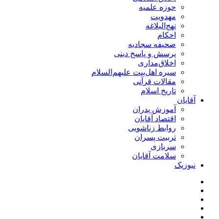
حوزه علمیه
مهدویت
نهج‌البلاغه
احکام
صحیفه سجادیه
پرسش و پاسخ دینی
اخلاق‌مداری
سیره اهل‌بیت علیهم‌السلام
مقالات قرآنی
تاریخ اسلام
آقایان
آموزش پدران
اقتصاد آقایان
روابط زناشویی
تربیت پسران
سربازی
سلامت آقایان
نیوزیک