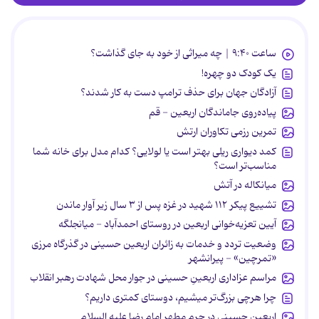
ساعت ۹:۴۰ | چه میراثی از خود به جای گذاشت؟
یک کودک دو چهره!
آزادگان جهان برای حذف ترامپ دست به کار شدند؟
پیاده‌روی جاماندگان اربعین - قم
تمرین رزمی تکاوران ارتش
کمد دیواری ریلی بهتر است یا لولایی؟ کدام مدل برای خانه شما
مناسب‌تر است؟
میانکاله در آتش
تشییع پیکر ۱۱۲ شهید در غزه پس از ۳ سال زیر آوار ماندن
آیین تعزیه‌خوانی اربعین در روستای احمدآباد - میانجلگه
وضعیت تردد و خدمات به زائران اربعین حسینی در گذرگاه مرزی
«تمرچین» - پیرانشهر
مراسم عزاداری اربعینِ حسینی در جوار محل شهادت رهبر انقلاب
چرا هرچی بزرگ‌تر میشیم، دوستای کمتری داریم؟
اربعین حسینی در حرم مطهر امام رضا علیه السلام