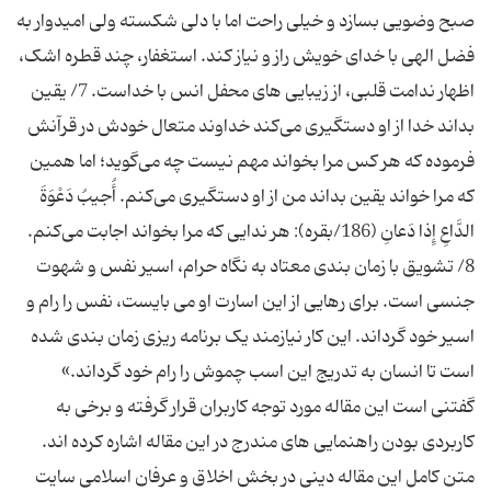
صبح وضویی بسازد و خیلی راحت اما با دلی شکسته ولی امیدوار به
فضل الهی با خدای خویش راز و نیاز کند. استغفار، چند قطره اشک،
اظهار ندامت قلبی، از زیبایی های محفل انس با خداست. 7/ یقین
بداند خدا از او دستگیری می‌کند خداوند متعال خودش در قرآنش
فرموده که هر کس مرا بخواند مهم نیست چه می‌گوید؛ اما همین
که مرا خواند یقین بداند من از او دستگیری می‌کنم. أُجیبُ دَعْوَةَ
الدَّاعِ إِذا دَعانِ (186/بقره): هر ندایی که مرا بخواند اجابت می‌کنم.
8/ تشویق با زمان بندی معتاد به نگاه حرام، اسیر نفس و شهوت
جنسی است. برای رهایی از این اسارت او می بایست، نفس را رام و
اسیر خود گرداند. این کار نیازمند یک برنامه ریزی زمان بندی شده
گفتنی است این مقاله مورد توجه کاربران قرار گرفته و برخی به
متن کامل این مقاله دینی در بخش اخلاق و عرفان اسلامی سایت