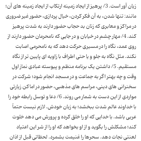
زیان آور است. 3/ پرهیز از ایجاد زمینه ارتکاب از ایجاد زمینه های آن؛
مانند: تنها شدن، به آن فکر کردن، خیال پردازی، حضور غیر ضروری
در مراکز و معابری که زنان بد حجاب حضور دارند به شدت پرهیز
کند. 4/ مهار چشم در خیابان و در جایی که نامحرمان حضور دارند از
روی عمد، نگاه را در مسیری حرکت دهد که به نامحرمی اصابت
نکند. مثل نگاه به جلو و یا حتی اطراف با زاویه ای پایین تر از نگاه
مستقیم. 5/ داشتن یک برنامه منظم و پیوسته عبادی نماز اول
وقت و چه بهتر اگر به جماعت و در مسجد انجام شود؛ شرکت در
سخنرانی های دینی، مراسم های مذهبی، حضور در اماکن زیارتی
مواردی از این دست به شمار می روند. 6/ دعا و توسل رابطه خود را
با خداوند عالم شدت ببخشد؛ به زبان خودش. لازم نیست حتماً
عربی باشد. با خدایی که او را خلق کرده و پرورش می دهد خلوت
کند؛ مشکلش را بگوید و از او بخواهد که او را از شر این اعتیاد
لعنتی نجات دهد. سحرها را غنیمت بشمرد. لحظاتی قبل از اذان