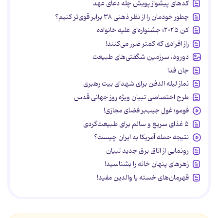
کدهای پیشواز پویش چله دعای عهد
چطور خودمان را از نظر ذهنی ۳۸ برابر قوی‌تر کنیم؟
کن ۲۰۲۵؛ جشنواره‌ای علیه خانواده
راز افرادی که کمتر ضرر می‌کنند!
دورود، سرزمین شگفتی‌های طبیعت
جان فدا
نماز لیله الدفن برای شهدای بیت رهبری
طرح اختصاصی تبیان ویژه روز جهانی قدس
فومو؛ غول جیب‌بر فضای مجازی!
۵ غذای سریع و سالم برای طبیعت‌گردی
نتیجه حمله آمریکا به ایران چیست؟
رونمایی از اتاق برق جدید تبیان
زهرهای پنهان خانه را بشناسید!
قهرمان‌های خسته یا والدین مفید!