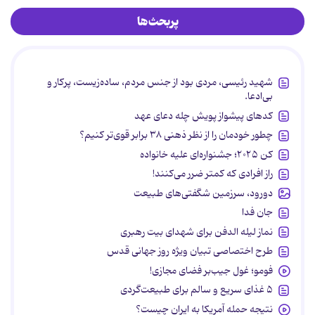
پربحث‌ها
شهید رئیسی، مردی بود از جنس مردم، ساده‌زیست، پرکار و
بی‌ادعا.
کدهای پیشواز پویش چله دعای عهد
چطور خودمان را از نظر ذهنی ۳۸ برابر قوی‌تر کنیم؟
کن ۲۰۲۵؛ جشنواره‌ای علیه خانواده
راز افرادی که کمتر ضرر می‌کنند!
دورود، سرزمین شگفتی‌های طبیعت
جان فدا
نماز لیله الدفن برای شهدای بیت رهبری
طرح اختصاصی تبیان ویژه روز جهانی قدس
فومو؛ غول جیب‌بر فضای مجازی!
۵ غذای سریع و سالم برای طبیعت‌گردی
نتیجه حمله آمریکا به ایران چیست؟