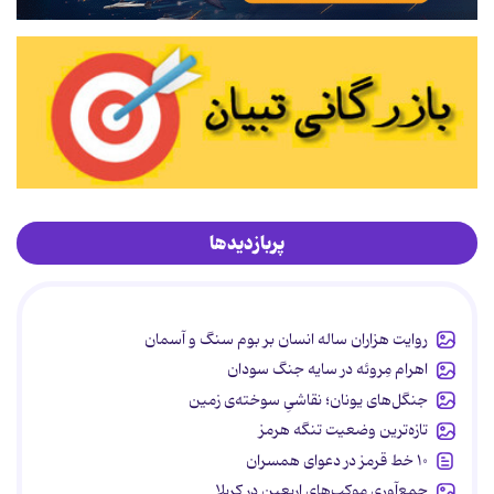
پربازدیدها
روایت هزاران ساله انسان بر بوم سنگ و آسمان
اهرام مِروئه در سایه جنگ سودان
جنگل‌های یونان؛ نقاشیِ سوخته‌ی زمین
تازه‌ترین وضعیت تنگه هرمز
۱۰ خط قرمز در دعوای همسران
جمع‌آوری موکب‌های اربعین در کربلا