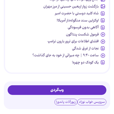
بازگشت زوار اربعین حسینی از مرز مهران
شاه کلید دوستی با حضرت امیر
اوکراین سند منگوله‌دار آمریکا!
آگاهی بدون فرسودگی
فرمول شکست پنتاگون
افشای اطلاعات برای ترور بارون ترامپ
نجات از غرق شدگی
ساعت ۹:۴۰ | چه میراثی از خود به جای گذاشت؟
یک کودک دو چهره!
وب‌گردی
سرویس خواب نوزاد
زیورآلات پاندورا