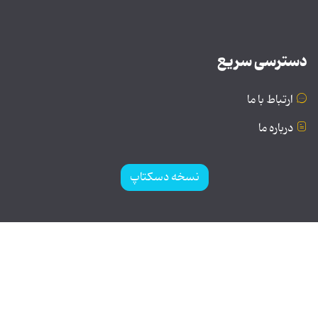
دسترسی سریع
ارتباط با ما
درباره ما
نسخه دسکتاپ
© تمامی حقوق برای موسسه فرهنگی و هنری تبیان محفوظ
است | نقل مطالب با ذکر منبع بلامانع است.
طراحی و تولید: نستوه