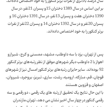
سال درصد بالاتری از نفرات برتر کنکور را به خود اختصاص داده‌اند.
بر این اساس در سال 1389 دختران 15و پسران 21نفر، در سال
1390 دختران هفت و پسران 13نفر، در سال 1391 دختران 16 و
پسران 20نفر و در سال 1392 دختران 14 و پسران 22نفر از نفرات
پس از تهران، یزد با سه داوطلب، مشهد، ممسنی و کرج، شیرازو
اهواز با 2 داوطلب دیگر شهرهای موفق از نظر رتبه‌های برتر کنکور
92 بوده‌اند. سایر حایزان رتبه‌های برتر کنکور امسال نیز از شهرهای
قوچان، قم، مبارکه، ارومیه، رشت، ساری، تبریز، بروجرد، شیروان،
با این حال نتایج یک تحقیق از رتبه های یک رقمی ، دو رقمی و سه
رقمی کنکور در چهار سال اخیر نشان می دهد، تهران،مازندران