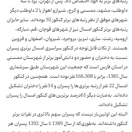
رتبه‌های برتر به خود اختصاص داد. پس از تهران، یزد با سه
داوطلب، مشهد، ممسنی و کرج، شیرازو اهواز با 2 داوطلب دیگر
شهرهای موفق از نظر رتبه‌های برتر کنکور 92 بوده‌اند. سایر حایزان
رتبه‌های برتر کنکور امسال نیز از شهرهای قوچان، قم، مبارکه،
ارومیه، رشت، ساری، تبریز، بروجرد، شیروان، اصفهان و قزوین
هستند. از نکات قابل‌توجه در کنکور سراسری امسال برتری پسران
نسبت به دختران و حضور دو دانش‌آموز برتر از شهرستان ممسنی
در استان فارس است که جمعیت این شهرستان طبق سرشماری
سال 1385، برابر با 166،308نفر بوده ‌است. همچنین در کنکور
امسال 22 نفر از رتبه برتری‌ها را پسران و 14نفر را دختران تشکیل
داده‌اند. به‌عبارت دیگر 61درصد برترین‌های کنکور امسال را پسران
البته این اولین‌بار نیست که پسران سهم بالاتری در نفرات برتر
کنکور داشته‌اند. به‌طوری‌که از سال 1389 تا سال 1392 پسران هر