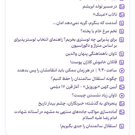
در مسیر تولد ابریشم
تالاب «عینک»
آمدمت که بنگرم، گریه نمی‌دهد امان...
تخم مرغ خام یا پخته؟
برای پذیرایی چه لوستری بخریم؟ راهنمای انتخاب لوستر پذیرای
بر اساس متراژ و دکوراسیون
تاوان ناهماهنگی پنهان والدین
قاتلان خاموش کلاژن پوست!
ساعت ۹:۴۰ | در هر زمان ممکن باید انتقامشان را پس بدهند
چگونه استقلال سالمندان را حفظ کنیم؟
آیین کهن «نوروزبل» - آغاز قرن ۱۷ دیلمی
تاوان زیاد نشستن چیست؟
پنجره‌ای به گذشته؛ خبرنگاران، چشم بیدار تاریخ
آماده‌سازی مواکب جاده‌های منتهی به مشهد در آستانه شهادت
امام رضا علیه السلام
استقلال سالمندان را جدی بگیریم!