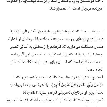
تا خدا دوستتان بدارد و گناهان شما را بر شما ببخشاید، و خداوند
در فراز دوم از دعای روز بیست و هفتم ماه مبارک رمضان از خداوند
متعال مسئلت می داریم كه كارهایم را از سختی به آسانی تغییر
بده،اما با توجه به اینكه برای استجابت دعا معیارهایی قرار داده
شده است،لازم است كه انسان برای رهایی از مشكلات اقداماتی
«وَ مَنْ یَتَّقِ اللَّهَ یَجْعَلْ لَهُ مِنْ أَمْرِهِ یُسْرا: هر كس از خدا پروا دارد
2-به مبارزه با مشكلات اقدام كنید و یقین داشته باشید كه پیروز