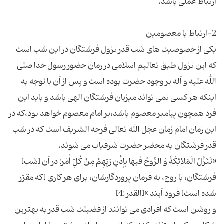
یكی از خصوصیت های شب قدر نزول فرشتگان در این شب است
كه این نزول طبق تعالیم اسلامی در زمان حضور رسول خدا صلی
الله علیه و آله بر وجود حضرت بوده است و پس از آن با توجه به
اینكه هر كسی نمی تواند میزبان فرشتگان الهی باشد و باید این
فرد همچون پیامبر معصوم باشد،بر امام معصوم خواهد بود،كه در
این زمان امام زمان عجل الله تعالی فرجه الشریف است كه در شب
«تَنَزَّلُ الْمَلائِكَةُ وَ الرُّوحُ فیها بِإِذْنِ رَبِّهِمْ مِنْ كُلِّ أَمْر: در آن [شب‏]
فرشتگان، با روح، به فرمان پروردگارشان، براى هر كارى [كه مقرّر
و روشن است كه افرادی می توانند از فضیلت شب قدر به بهترین