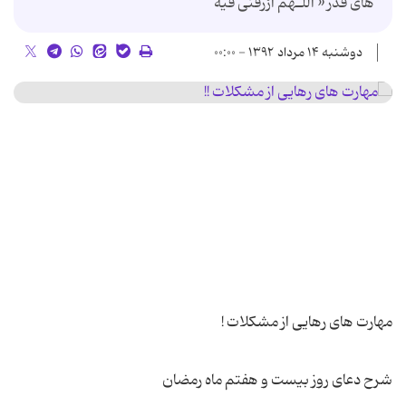
های قدر « أَللّـهُمَّ ارْزُقْنى فیه
دوشنبه ۱۴ مرداد ۱۳۹۲ - ۰۰:۰۰