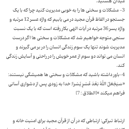
3- مشكلات و سختی ها را به خوبی مدیریت كنید چرا كه با یک
جستجو در الفاظ قرآن مجید در می یابیم كه واژه عسر 12 مرتبه و
واژه یسر 36 مرتبه در آیات الهی بكار رفته است كه با یک نسبت
سنجی متوجه خواهیم شد كه مشكلات و سختی ها اگر درست
مدیریت شوند تنها یک سوم زندگی انسان را در بر می گیرند و
انسان می تواند دو سوم از عمر خویش را در راحتی و آسایش زندگی
4-باور داشته باشید كه مشكلات و سختی ها همیشگی نیستند:
«سَیَجْعَلُ اللَّهُ بَعْدَ عُسْرٍ یُسْرا: خدا به زودى پس از دشوارى آسانى
ارتباط تبركی: ارتباطی كه در آن از قرآن مجید برای امنیت خانه و