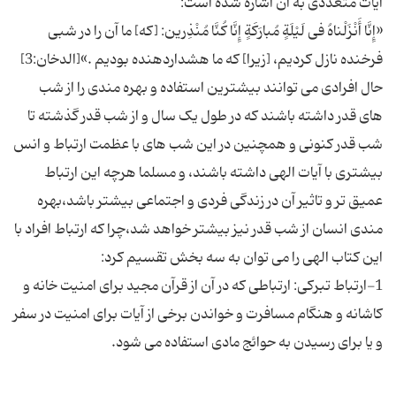
«إِنَّا أَنْزَلْناهُ فی‏ لَیْلَةٍ مُبارَكَةٍ إِنَّا كُنَّا مُنْذِرین: [كه‏] ما آن را در شبى
حال افرادی می توانند بیشترین استفاده و بهره مندی را از شب
های قدر داشته باشند كه در طول یک سال و از شب قدر گذشته تا
شب قدر كنونی و همچنین در این شب های با عظمت ارتباط و انس
بیشتری با آیات الهی داشته باشند، و مسلما هرچه این ارتباط
عمیق تر و تاثیر آن در زندگی فردی و اجتماعی بیشتر باشد،بهره
مندی انسان از شب قدر نیز بیشتر خواهد شد،چرا كه ارتباط افراد با
1-ارتباط تبركی: ارتباطی كه در آن از قرآن مجید برای امنیت خانه و
كاشانه و هنگام مسافرت و خواندن برخی از آیات برای امنیت در سفر