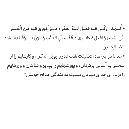
«أَللّـهُمَّ ارْزُقْنى فیهِ فَضْلَ لَیْلَةِ الْقَدْرِ وَ صَیِّرْ اُمُورى فیهِ مِنَ الْعُسْرِ
اِلَى الْیُسْرِ وَ اقْبَلْ مَعاذیرى وَ حُطَّ عَنّىِ الذَّنْبَ وَ الْوِزْرَ یـا رَۆُفـاً بِعِـبادِهِ
«خدایا در این ماه، فضیلت شب قدر را روزی ام كن، و كارهایم را از
سختى به آسانى برگردان، و پوزشهایم را بپذیر و گناهان و وِزرهایم