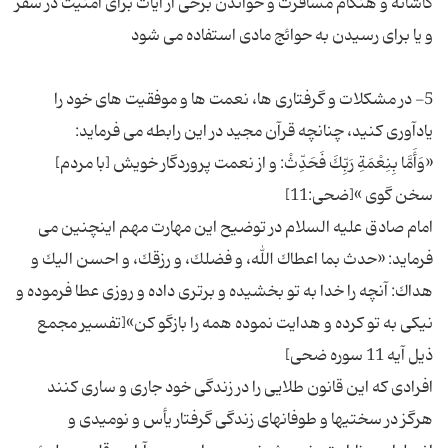
كاشانه و هنگام مسافرت و خواندن برخی از آیات برای امنیت در سفر
5- در مشكلات و گرفتاری ها، نعمت ها و موفقیت های خود را
«وَأَمَّا بِنِعْمَةِ رَبِّكَ فَحَدِّثْ: و از نعمت پروردگار خویش [با مردم‏]
امام صادق علیه السلام در توضیح این مهارت مهم اینچنین می
فرماید: «حدث بما اعطاك الله، و فضلك، و رزقك، و احسن الیك و
هداك: آنچه را خدا به تو بخشیده و برترى داده و روزى عطا فرموده و
نیكى به تو كرده و هدایت نموده همه را بازگو كن»[تفسیر مجمع
افرادی که این قانون طلایی را در زندگی خود جاری و ساری کنند
هرگز در سختیها و طوفانهاى زندگى گرفتار یأس و نومیدى و