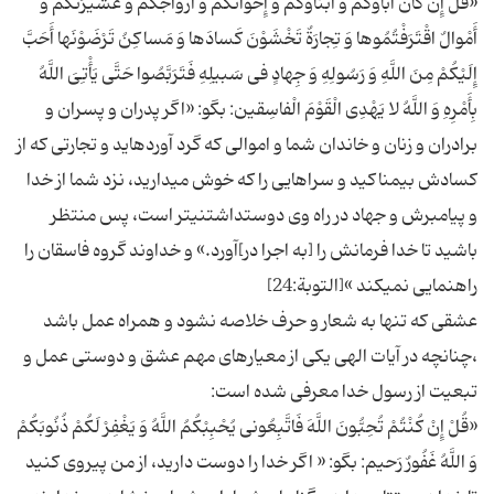
«قُلْ إِنْ كانَ آباۆُكُمْ وَ أَبْناۆُكُمْ وَ إِخْوانُكُمْ وَ أَزْواجُكُمْ وَ عَشیرَتُكُمْ وَ
أَمْوالٌ اقْتَرَفْتُمُوها وَ تِجارَةٌ تَخْشَوْنَ كَسادَها وَ مَساكِنُ تَرْضَوْنَها أَحَبَّ
إِلَیْكُمْ مِنَ اللَّهِ وَ رَسُولِهِ وَ جِهادٍ فی‏ سَبیلِهِ فَتَرَبَّصُوا حَتَّى یَأْتِیَ اللَّهُ
بِأَمْرِهِ وَ اللَّهُ لا یَهْدِی الْقَوْمَ الْفاسِقین: بگو: «اگر پدران و پسران و
برادران و زنان و خاندان شما و اموالى كه گرد آورده‏اید و تجارتى كه از
كسادش بیمناكید و سراهایى را كه خوش مى‏دارید، نزد شما از خدا
و پیامبرش و جهاد در راه وى دوست‏داشتنى‏تر است، پس منتظر
باشید تا خدا فرمانش را [به اجرا در]آورد.» و خداوند گروه فاسقان را
عشقی كه تنها به شعار و حرف خلاصه نشود و همراه عمل باشد
،چنانچه در آیات الهی یكی از معیارهای مهم عشق و دوستی عمل و
«قُلْ إِنْ كُنْتُمْ تُحِبُّونَ اللَّهَ فَاتَّبِعُونی‏ یُحْبِبْكُمُ اللَّهُ وَ یَغْفِرْ لَكُمْ ذُنُوبَكُمْ
وَ اللَّهُ غَفُورٌ رَحیم: بگو: « اگر خدا را دوست دارید، از من پیروى كنید