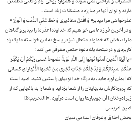
اضطراب و ناراحتى نمى شوند و همواره روحى آرام و قلبى مطمئن
و در آخرین فراز دعا می خواهیم كه خداوندا عذر ما را بپذیر و گناهان
ما را ببخش كه خداوند متعال نیز در پاسخ به این خواسته ما یك راه
«یا أَیُّهَا الَّذینَ آمَنُوا تُوبُوا إِلَى اللَّهِ تَوْبَةً نَصُوحاً عَسى‏ رَبُّكُمْ أَنْ یُكَفِّرَ
عَنْكُمْ سَیِّئاتِكُمْ وَ یُدْخِلَكُمْ جَنَّاتٍ تَجْری مِنْ تَحْتِهَا الْأَنْهار اى كسانى
كه ایمان آورده‏اید، به درگاه خدا توبه‏اى راستین كنید، امید است
كه پروردگارتان بدیهایتان را از شما بزداید و شما را به باغهایى كه از
بخش اخلاق و عرفان اسلامی تبیان