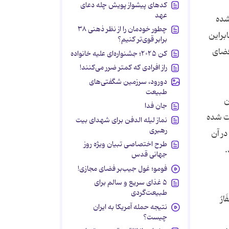
کدهای پیشواز پویش چله دعای
عهد
شده
چطور خودمان را از نظر ذهنی ۳۸
براین
برابر قوی‌تر کنیم؟
فضای
کن ۲۰۲۵؛ جشنواره‌ای علیه خانواده
راز افرادی که کمتر ضرر می‌کنند!
دورود، سرزمین شگفتی‌های
طبیعت
ن
جان فدا
وت شده
نماز لیله الدفن برای شهدای بیت
رهبری
در آن
طرح اختصاصی تبیان ویژه روز
.
جهانی قدس
فومو؛ غول جیب‌بر فضای مجازی!
۵ غذای سریع و سالم برای
طبیعت‌گردی
َارُ
نتیجه حمله آمریکا به ایران
چیست؟