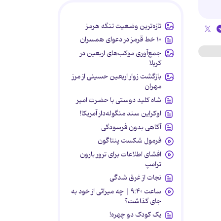
تازه‌ترین وضعیت تنگه هرمز
۱۰ خط قرمز در دعوای همسران
جمع‌آوری موکب‌های اربعین در
کربلا
بازگشت زوار اربعین حسینی از مرز
مهران
شاه کلید دوستی با حضرت امیر
اوکراین سند منگوله‌دار آمریکا!
آگاهی بدون فرسودگی
فرمول شکست پنتاگون
افشای اطلاعات برای ترور بارون
ترامپ
نجات از غرق شدگی
ساعت ۹:۴۰ | چه میراثی از خود به
جای گذاشت؟
یک کودک دو چهره!