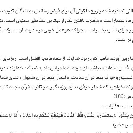
نی تصفیه شده و روح ملکوتی آن برای فیض رساندن به بندگان تقویت 
ین ماه بسیار است و مغفرت یافتن یکی از بهترین شفاهای معنوی است. بنا
و دارای تاثیر بیشتر است. چرا که هر عمل خوبی در ماه رمضان به برکت 
روى آورده، ماهى كه در نزد خداوند از همه ماه‏ها افضل است، روزهاى آ
ن افضل ساعات میباشد. اى مردم شما در این ماه به ضیافت خداوند دع
تسبیح و خواب شما در آن عبادت، و اعمال شما در آن مقبول و دعاى شما 
د بخواهید كه شما را موفق بدارد روزه بگیرید و تلاوت قرآن مجید كنید
ِ الِاسْتِغْفَارِ وَ الدُّعَاءِ فَأَمَّا الدُّعَاءُ فَیُدْفَعُ عَنْكُمْ بِهِ الْبَلَاءُ وَ أَمَّا الِاسْتِغْف