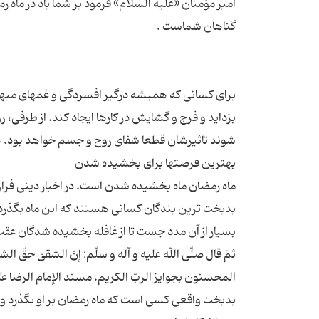
امیر مۆمنان «علیه السلام» فرمود بر شما باد در ماه‏ 
برای کسانی که همیشه درگیر افسردگی و غمهای مبهم ه
بزداید و فرج و گشایش در کارها ایجاد کند. از طرفی، 
ماه رمضان ماه بخشیده شدن است. در اخبار دینی فر
بدبخت ترین بندگان کسانی هستند که این ماه بگذرد و 
ثمّ قال صلّى اللّه علیه و آله و سلّم: إنّ الشقیّ حقّ
بدبخت واقعی كسى است كه ماه رمضان‏ بر او بگذرد و مو