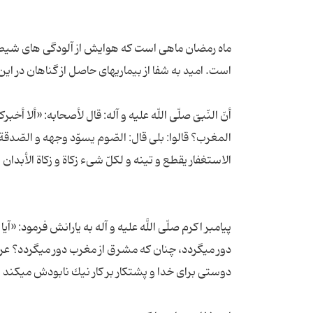
ماه رمضان ماهی است که هوایش از آلودگی های شیطا
أنّ النّبىّ صلّى اللّه علیه و آله: قال لأصحابه: «ألا
المغرب؟ قالوا: بلى قال: الصّوم یسوّد وجهه و الصّدقة 
پیامبر اكرم صلّى اللَّه علیه و آله به یارانش فرمود:
دور مى‏گردد، چنان كه مشرق از مغرب دور مى‏گردد؟ ع