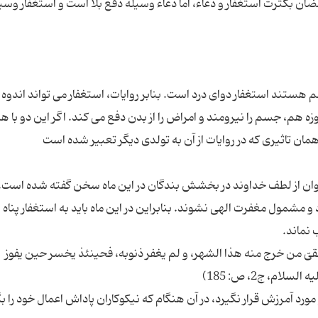
رمضان بكثرت استغفار و دعاء، اما دعاء وسیله دفع بلا است و استغفار وسی
ستند استغفار دوای درد است. بنابر روایات، استغفار می تواند اندوه ا
روزه هم، جسم را نیرومند و امراض را از بدن دفع می کند. اگر این دو با 
اوان از لطف خداوند در بخشش بندگان در این ماه سخن گفته شده است.
مشمول مغفرت الهی نشوند. بنابراین در این ماه باید به استغفار پناه ب
 الشقیّ من خرج منه هذا الشهر، و لم یغفر ذنوبه، فحینئذ یخسر حین یفوز
رد آمرزش قرار نگیرد، در آن هنگام كه نیكوكاران پاداش اعمال خود را ب