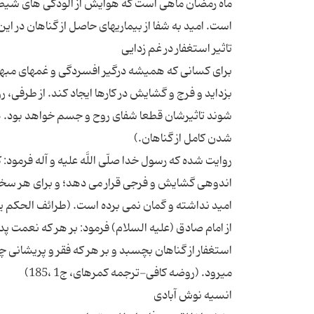
ماه رمضان ماهی است که هوایش از آلودگی های شیطا
برای کسانی که همیشه درگیر افسردگی و غمهای مبهم ه
بزداید و فرج و گشایش در کارها ایجاد کند. از طرفی، 
شوند تاثیرشان قطعا شفای روح و جسم خواهد بود. هما
روایت شده كه رسول خدا صلّى اللَّه علیه و آله فرمود
اندوهى گشایش و فرجى قرار می دهد؛ و براى هر سختى و
از امام صادق (علیه السلام) فرمود: بر هر كه نعمت پدید
استغفار از گناهان بچسبد و بر هر كه فقر و پریشانى چیره 