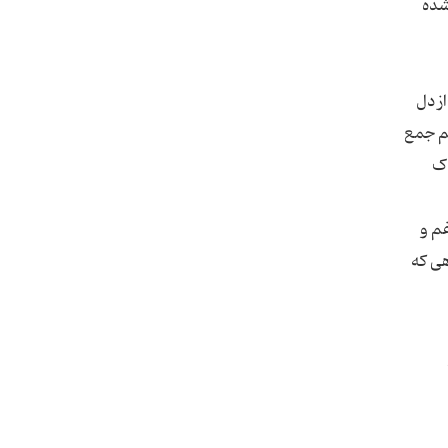
شده
ز دل
هم جمع
اک
م‏ و
هى كه