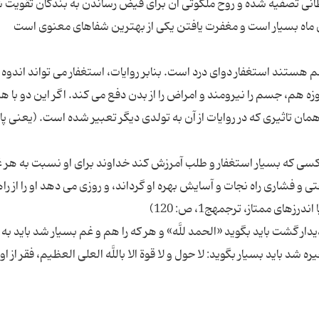
نی تصفیه شده و روح ملکوتی آن برای فیض رساندن به بندگان تقویت 
ستند استغفار دوای درد است. بنابر روایات، استغفار می تواند اندوه ا
روزه هم، جسم را نیرومند و امراض را از بدن دفع می کند. اگر این دو با 
ن تاثیری که در روایات از آن به تولدی دیگر تعبیر شده است. (یعنی پ
: كسى كه بسیار استغفار و طلب آمرزش كند خداوند براى او نسبت به هر غ
 فشارى راه نجات و آسایش بهره او گرداند، و روزى می دهد او را از را
ار گشت باید بگوید «الحمد للَّه» و هر كه را هم و غم‏ بسیار شد باید به
شد باید بسیار بگوید: لا حول و لا قوة الا باللَّه العلى العظیم‏، فقر از او