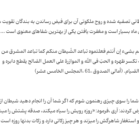
نی تصفیه شده و روح ملکوتی آن برای فیض رساندن به بندگان تقویت 
 أخبركم بشى‏ء إن أنتم فعلتموه تباعد الشّیطان منكم كما تباعد المشرق من
تكسر ظهره و الحبّ فى اللّه و الموازرة على العمل الصّالح یقطع دابره و
 «آیا شما را سوى چیزى رهنمون شوم كه اگر شما آن را انجام دهید شیطان از
رض كردند: آرى ،فرمود: «روزه رویش را سیاه مى‏كند، صدقه پشتش را مى‏