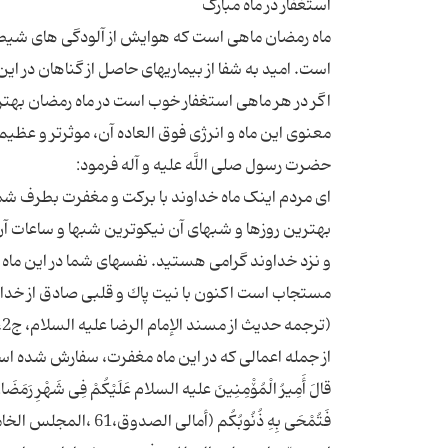
ماه رمضان ماهی است که هوایش از آلودگی های شیطا
است. امید به شفا از بیماریهای حاصل از گناهان در ا
اگر در هر ماهی استغفار خوب است در ماه رمضان بهتر 
اى مردم اینک ماه خداوند با بركت و مغفرت بطرف شما 
بهترین روزها و شبهاى آن نیكوترین شبها و ساعات آ
و نزد خداوند گرامى هستید. نفس‏هاى شما در این ماه 
مستجاب است اكنون با نیت پاك و قلبى صادق از خداون
قالَ أَمِیرُ الْمُۆْمِنِینَ علیه السلام عَلَیْكُمْ فِی شَهْرِ رَمَضَانَ بِكَثْرَة